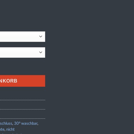
ENKORB
schluss
,
30° waschbar
,
hte
,
nicht