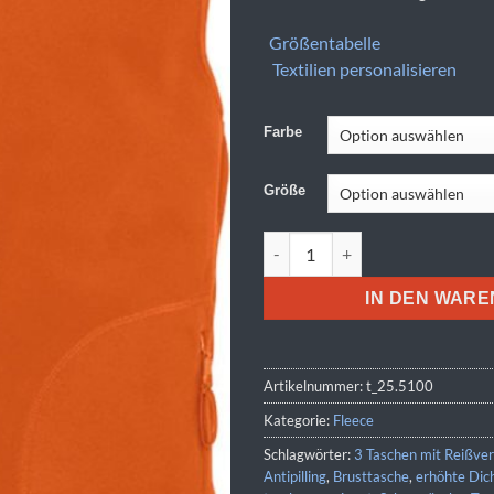
Größentabelle
Textilien personalisieren
Farbe
Größe
SOL'S | Norway Menge
IN DEN WAR
Artikelnummer:
t_25.5100
Kategorie:
Fleece
Schlagwörter:
3 Taschen mit Reißver
Antipilling
,
Brusttasche
,
erhöhte Dic