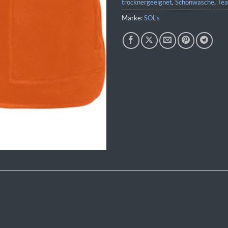
trocknergeeignet
,
Schonwäsche
,
Tea
Marke:
SOL’s