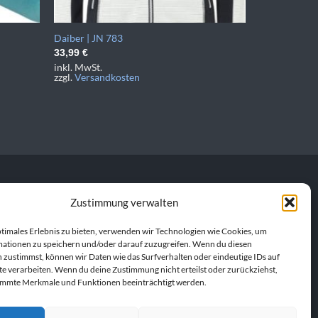
Daiber | JN 783
33,99
€
inkl. MwSt.
zzgl.
Versandkosten
Zustimmung verwalten
personalisierte
en Produkt. Gemeinsam
ptimales Erlebnis zu bieten, verwenden wir Technologien wie Cookies, um
ationen zu speichern und/oder darauf zuzugreifen. Wenn du diesen
 zustimmst, können wir Daten wie das Surfverhalten oder eindeutige IDs auf
te verarbeiten. Wenn du deine Zustimmung nicht erteilst oder zurückziehst,
immte Merkmale und Funktionen beeinträchtigt werden.