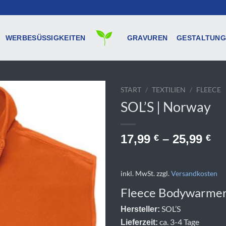
WERBESÜSSIGKEITEN
GRAVUREN
GESTALTUNG
START
/
TEXTILIEN
/
FLEECE
SOL’S | Norway
17,99
–
25,99
€
€
inkl. MwSt.
zzgl.
Versandkosten
Fleece Bodywarme
SOL’S
Hersteller:
ca. 3-4 Tage
Lieferzeit: