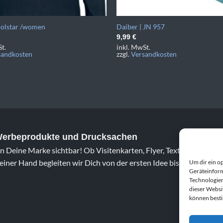
olstar /women
Daiber | JN 957
9,99
€
t.
inkl. MwSt.
sandkosten
zzgl.
Versandkosten
 Werbeprodukte und Drucksachen
 Deine Marke sichtbar! Ob Visitenkarten, Flyer, Textildruck oder 
iner Hand begleiten wir Dich von der ersten Idee bis zum fertig
Um dir ein o
Geräteinform
Technologien
dieser Websi
können best