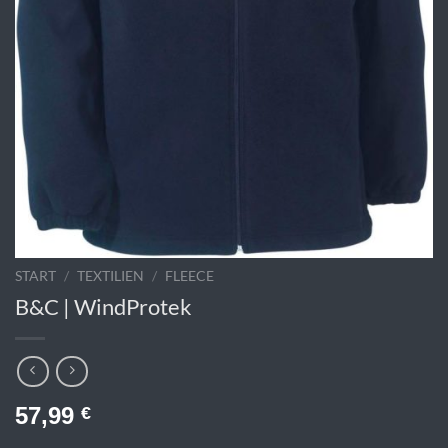
START
/
TEXTILIEN
/
FLEECE
B&C | WindProtek
57,99
€