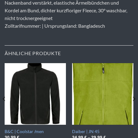
Nackenband verstärkt, elastische Ärmelbündchen und
Kordel am Bund, dichter kurzfloriger Fleece, 30° waschbar,
nicht trocknergeeignet
Zolltarifnummer: | Ursprungsland: Bangladesch
ÄHNLICHE PRODUKTE
B&C | Coolstar /men
Daiber | JN 45
–
30,99
€
24,99
€
29,99
€