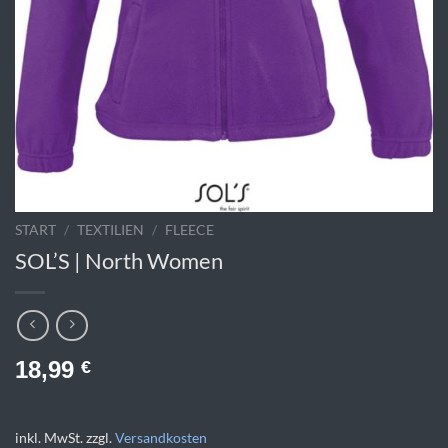
START
/
TEXTILIEN
/
FLEECE
SOL’S | North Women
18,99
€
inkl. MwSt.
zzgl.
Versandkosten