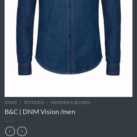
START
/
TEXTILIEN
/
HEMDEN & BLUSEN
B&C | DNM Vision /men