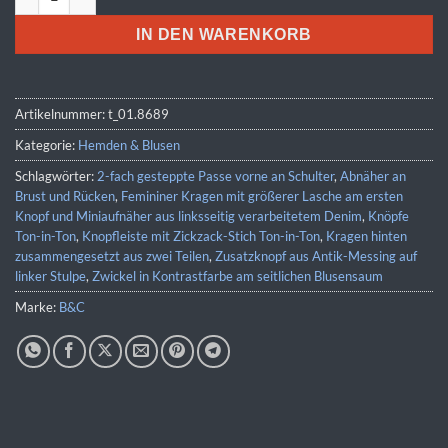
IN DEN WARENKORB
Artikelnummer:
t_01.8689
Kategorie:
Hemden & Blusen
Schlagwörter:
2-fach gesteppte Passe vorne an Schulter
,
Abnäher an
Brust und Rücken
,
Femininer Kragen mit größerer Lasche am ersten
Knopf und Miniaufnäher aus linksseitig verarbeitetem Denim
,
Knöpfe
Ton-in-Ton
,
Knopfleiste mit Zickzack-Stich Ton-in-Ton
,
Kragen hinten
zusammengesetzt aus zwei Teilen
,
Zusatzknopf aus Antik-Messing auf
linker Stulpe
,
Zwickel in Kontrastfarbe am seitlichen Blusensaum
Marke:
B&C