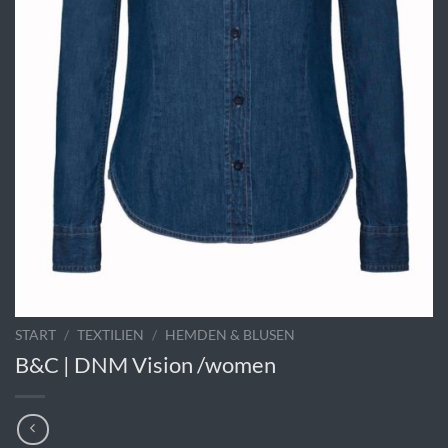
START
/
TEXTILIEN
/
HEMDEN & BLUSEN
B&C | DNM Vision /women