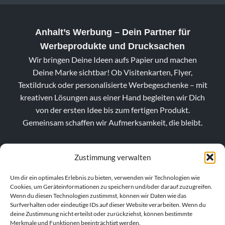
Anhalt’s Werbung
– Dein Partner für
Werbeprodukte und Drucksachen
Wir bringen Deine Ideen aufs Papier und machen
Deine Marke sichtbar! Ob Visitenkarten, Flyer,
Textildruck oder personalisierte Werbegeschenke – mit
kreativen Lösungen aus einer Hand begleiten wir Dich
von der ersten Idee bis zum fertigen Produkt.
Gemeinsam schaffen wir Aufmerksamkeit, die bleibt.
Zustimmung verwalten
Um dir ein optimales Erlebnis zu bieten, verwenden wir Technologien wie
Cookies, um Geräteinformationen zu speichern und/oder darauf zuzugreifen.
Wenn du diesen Technologien zustimmst, können wir Daten wie das
Surfverhalten oder eindeutige IDs auf dieser Website verarbeiten. Wenn du
deine Zustimmung nicht erteilst oder zurückziehst, können bestimmte
Merkmale und Funktionen beeinträchtigt werden.