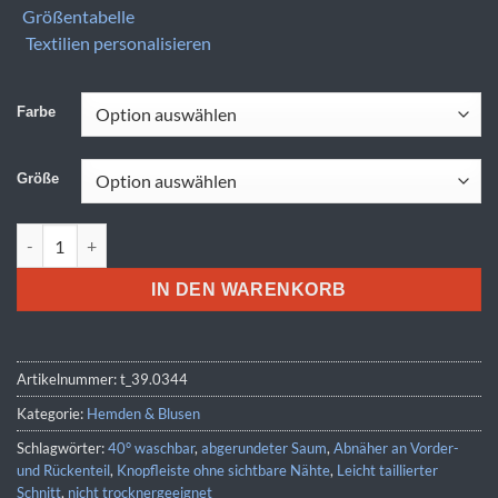
Größentabelle
Textilien personalisieren
Farbe
Größe
Premier | PR 344 Menge
IN DEN WARENKORB
Artikelnummer:
t_39.0344
Kategorie:
Hemden & Blusen
Schlagwörter:
40° waschbar
,
abgerundeter Saum
,
Abnäher an Vorder-
und Rückenteil
,
Knopfleiste ohne sichtbare Nähte
,
Leicht taillierter
Schnitt
,
nicht trocknergeeignet