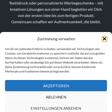
Textildruck oder personalisierte Werbegeschenke – mit
kreativen Lösungen aus einer Hand begleiten wir Dich
von der ersten Idee bis zum fertigen Produkt.
Gemeinsam schaffen wir Aufmerksamkeit, die bleibt.
Zustimmung verwalten
Um dir ein optimales Erlebnis zu bieten, verwenden wir Technologien wie
Cookies, um Geräteinformationen zu speichern und/oder darauf zuzugreifen.
Wenn du diesen Technologien zustimmst, können wir Daten wie das
Surfverhalten oder eindeutige IDs auf dieser Website verarbeiten. Wenn du
deine Zustimmung nicht erteilst oder zurückziehst, können bestimmte
Merkmale und Funktionen beeinträchtigt werden.
AKZEPTIEREN
VERTRAG WIDERRUFEN
ABLEHNEN
EINSTELLUNGEN ANSEHEN