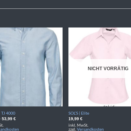
NICHT VORRÄTIG
| TJ 4000
SOL’S | Elite
–
53,99
€
19,99
€
t.
inkl. MwSt.
sandkosten
zzgl.
Versandkosten