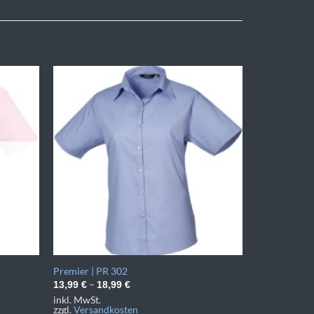
Premier | PR 302
–
13,99
€
18,99
€
inkl. MwSt.
zzgl.
Versandkosten