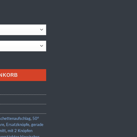
ENKORB
chettenaufschlag
,
50°
are
,
Ersatzknöpfe
,
gerade
nitt
,
mit 2 Knöpfen
erstärkter klassischer