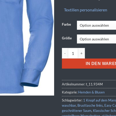
Textilien personalisieren
Farbe
Größe
Russell | 934M Menge
IN DEN WAR
Artikelnummer:
t_11.934M
Kategorie:
Hemden & Blusen
Schlagwörter:
1 Knopf auf dem Mans
waschbar
,
Brusttasche links
,
Easy C
geschnittener Saum
,
Klassischer Sch
verstellbare Manschetten
,
stäbchenv