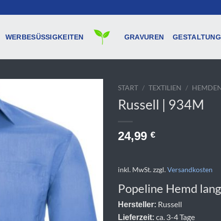
WERBESÜSSIGKEITEN
GRAVUREN
GESTALTUNG
START
/
TEXTILIEN
/
HEMDEN
Russell | 934M
24,99
€
inkl. MwSt.
zzgl.
Versandkosten
Popeline Hemd lan
Russell
Hersteller:
ca. 3-4 Tage
Lieferzeit: