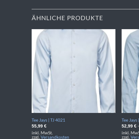
ÄHNLICHE PRODUKTE
Tee Jays | TJ 4021
Tee Jays 
55,99
€
52,99
€
inkl. MwSt.
inkl. MwS
zzgl.
Versandkosten
zzgl.
Ver