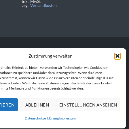
inkl. MwSt.
zzgl.
Versandkosten
Zustimmung verwalten
personalisierte
en Produkt. Gemeinsam
ptimales Erlebnis zu bieten, verwenden wir Technologien wie Cookies, um
ationen zu speichern und/oder darauf zuzugreifen. Wenn du diesen
 zustimmst, können wir Daten wie das Surfverhalten oder eindeutige IDs auf
te verarbeiten. Wenn du deine Zustimmung nicht erteilst oder zurückziehst,
immte Merkmale und Funktionen beeinträchtigt werden.
TIEREN
ABLEHNEN
EINSTELLUNGEN ANSEHEN
UFEN
Datenschutzerklärung
Impressum