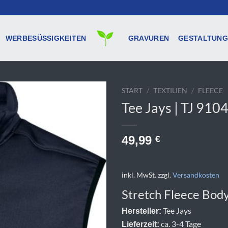
WERBESÜSSIGKEITEN
GRAVUREN
GESTALTUNG
START
/
TEXTILIEN
/
FLEECE
Tee Jays | TJ 910
49,99
€
inkl. MwSt.
zzgl.
Versandkosten
Stretch Fleece Bo
Tee Jays
Hersteller:
ca. 3-4 Tage
Lieferzeit: