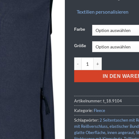
Textilien personalisieren
Farbe
Größe
Tee Jays | TJ 9104 Menge
IN DEN WAR
Artikelnummer:
t_18.9104
Kategorie:
Fleece
Schlagwörter:
2 Seitentaschen mit R
mit Reißverschluss
,
elastischer Bun
glatte Oberfläche
,
innen angeraut
,
S
Stehkragen mit Kinnschutz
,
Tailliert