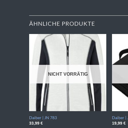
ÄHNLICHE PRODUKTE
NICHT VORRÄTIG
Daiber | JN 783
Daiber |
33,99
€
19,99
€