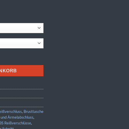
ENKORB
eißverschluss
,
Brusttasche
d und Ärmelabschluss
,
BS Reißverschlüsse
,
er Schnitt