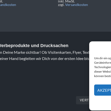
t.
inkl. MwSt.
sandkosten
zzgl.
Versandkosten
 Werbeprodukte und Drucksachen
 Deine Marke sichtbar! Ob Visitenkarten, Flyer, Textildruck oder 
iner Hand begleiten wir Dich von der ersten Idee bis zum fertig
Um dir ein o
Geräteinform
Technologien
dieser Websi
können best
AKZEP
VERTRAG WIDERR