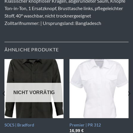
Klassischer knopfloser Kragen, abgerundeter Saum, Knöpfe
Ton-in-Ton, 1 Ersatzknopf, Brusttasche links, pflegeleichter
Stoff, 40° waschbar, nicht trocknergeeignet
Zolltarifnummer: | Ursprungsland: Bangladesch
ÄHNLICHE PRODUKTE
NICHT VORRÄTIG
SOL’S | Bradford
Premier | PR 312
16,99
€