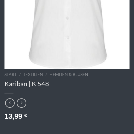
START
/
TEXTILIEN
/
HEMDEN & BLUSEN
Kariban | K 548
13,99
€