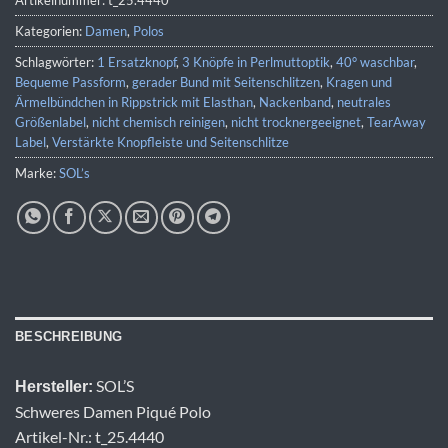
Artikelnummer:
t_25.4440
Kategorien:
Damen
,
Polos
Schlagwörter:
1 Ersatzknopf
,
3 Knöpfe in Perlmuttoptik
,
40° waschbar
,
Bequeme Passform
,
gerader Bund mit Seitenschlitzen
,
Kragen und
Ärmelbündchen in Rippstrick mit Elasthan
,
Nackenband
,
neutrales
Größenlabel
,
nicht chemisch reinigen
,
nicht trocknergeeignet
,
TearAway
Label
,
Verstärkte Knopfleiste und Seitenschlitze
Marke:
SOL’s
BESCHREIBUNG
SOL’S
Hersteller:
Schweres Damen Piqué Polo
Artikel-Nr.: t_25.4440