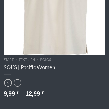
START
/
TEXTILIEN
/
POLOS
SOL’S | Pacific Women
9,99
–
12,99
€
€