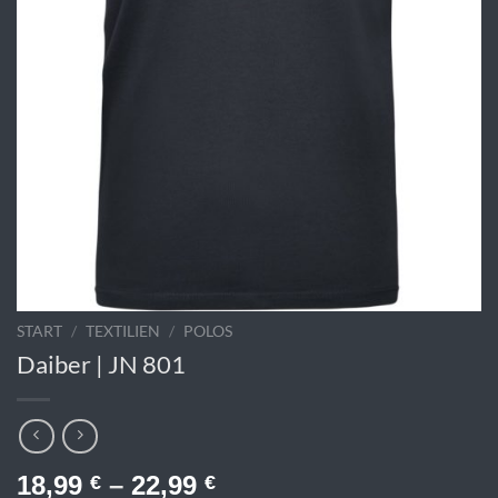
START
/
TEXTILIEN
/
POLOS
Daiber | JN 801
18,99
–
22,99
€
€