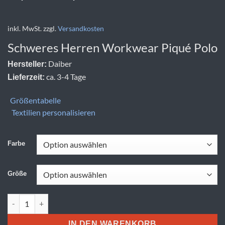
inkl. MwSt.
zzgl.
Versandkosten
Schweres Herren Workwear Piqué Polo
Daiber
Hersteller:
ca. 3-4 Tage
Lieferzeit:
Größentabelle
Textilien personalisieren
Farbe
Größe
Daiber | JN 801 Menge
IN DEN WARENKORB