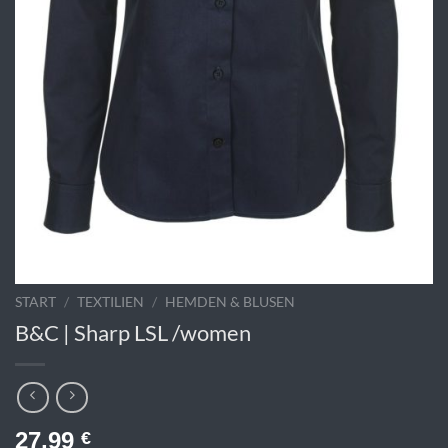
START
/
TEXTILIEN
/
HEMDEN & BLUSEN
B&C | Sharp LSL /women
27,99
€