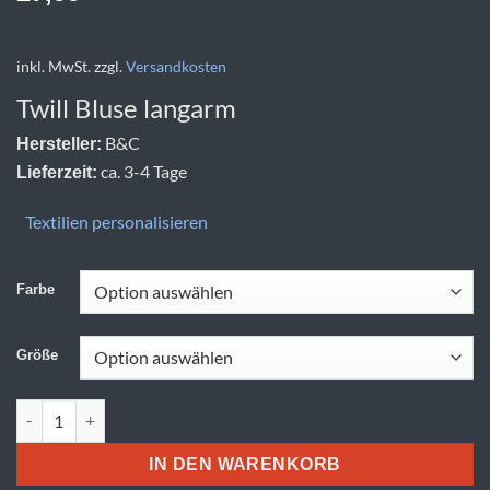
inkl. MwSt.
zzgl.
Versandkosten
Twill Bluse langarm
B&C
Hersteller:
ca. 3-4 Tage
Lieferzeit:
Textilien personalisieren
Farbe
Größe
B&C | Sharp LSL /women Menge
IN DEN WARENKORB