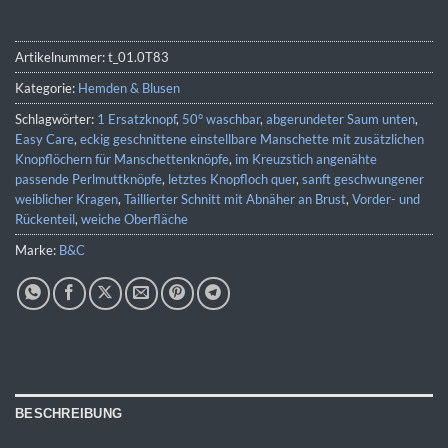
Artikelnummer:
t_01.0T83
Kategorie:
Hemden & Blusen
Schlagwörter:
1 Ersatzknopf
,
50° waschbar
,
abgerundeter Saum unten
,
Easy Care
,
eckig geschnittene einstellbare Manschette mit zusätzlichen
Knopflöchern für Manschettenknöpfe
,
im Kreuzstich angenähte
passende Perlmuttknöpfe
,
letztes Knopfloch quer
,
sanft geschwungener
weiblicher Kragen
,
Taillierter Schnitt mit Abnäher an Brust
,
Vorder- und
Rückenteil
,
weiche Oberfläche
Marke:
B&C
BESCHREIBUNG