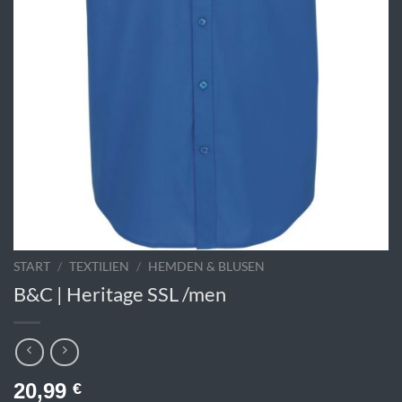
START
/
TEXTILIEN
/
HEMDEN & BLUSEN
B&C | Heritage SSL /men
20,99
€