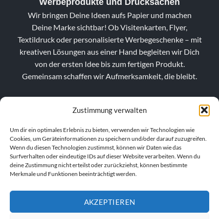
Werbeprodukte und Drucksachen
Wir bringen Deine Ideen aufs Papier und machen
Deine Marke sichtbar! Ob Visitenkarten, Flyer,
Textildruck oder personalisierte Werbegeschenke – mit
kreativen Lösungen aus einer Hand begleiten wir Dich
von der ersten Idee bis zum fertigen Produkt.
Gemeinsam schaffen wir Aufmerksamkeit, die bleibt.
Zustimmung verwalten
Um dir ein optimales Erlebnis zu bieten, verwenden wir Technologien wie
Cookies, um Geräteinformationen zu speichern und/oder darauf zuzugreifen.
Wenn du diesen Technologien zustimmst, können wir Daten wie das
Surfverhalten oder eindeutige IDs auf dieser Website verarbeiten. Wenn du
deine Zustimmung nicht erteilst oder zurückziehst, können bestimmte
Merkmale und Funktionen beeinträchtigt werden.
AKZEPTIEREN
VERTRAG WIDERRUFEN