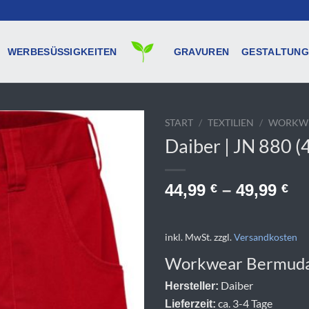
WERBESÜSSIGKEITEN
GRAVUREN
GESTALTUNG
START
/
TEXTILIEN
/
WORKWE
Daiber | JN 880 (
44,99
–
49,99
€
€
inkl. MwSt.
zzgl.
Versandkosten
Workwear Bermuda 
Daiber
Hersteller:
ca. 3-4 Tage
Lieferzeit: