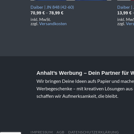
Daiber | JN 848 (42-60)
Daiber |
–
70,99
€
78,99
€
13,99
€
inkl. MwSt.
inkl. MwS
zzgl.
Versandkosten
zzgl.
Ver
Anhalt’s Werbung
– Dein Partner für
Wir bringen Deine Ideen aufs Papier und machen
Werbegeschenke – mit kreativen Lösungen aus e
schaffen wir Aufmerksamkeit, die bleibt.
IMPRESSUM
AGB
DATENSCHUTZERKLÄRUNG