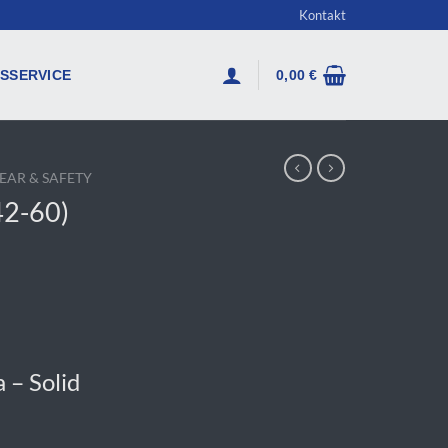
Kontakt
SSERVICE
0,00
€
AR & SAFETY
42-60)
– Solid