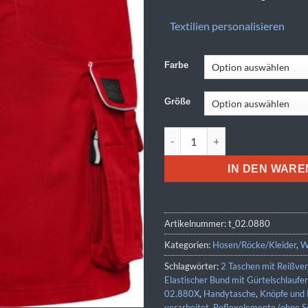
Textilien personalisieren
Farbe
Größe
Daiber | JN 880 (42-60) Menge
IN DEN WAR
Artikelnummer:
t_02.0880
Kategorien:
Hosen/Röcke/Kleider
,
W
Schlagwörter:
2 Taschen mit Reißver
Elastischer Bund mit Gürtelschlaufe
02.880X
,
Handytasche
,
Knöpfe und 
verarbeitet
,
Reflexelemente (ohne S