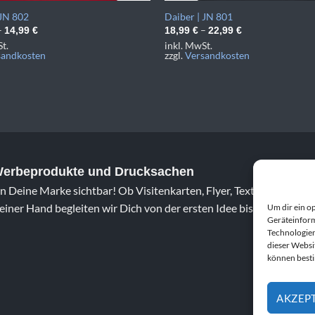
 JN 802
Daiber | JN 801
–
–
14,99
€
18,99
€
22,99
€
t.
inkl. MwSt.
sandkosten
zzgl.
Versandkosten
 Werbeprodukte und Drucksachen
 Deine Marke sichtbar! Ob Visitenkarten, Flyer, Textildruck oder 
iner Hand begleiten wir Dich von der ersten Idee bis zum fertig
Um dir ein o
Geräteinform
Technologien
dieser Websi
können best
AKZEP