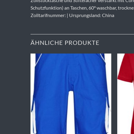
Zollstocktasche und Stiftefächer verstärkt mit C
Schutzfunktion) an Taschen, 60° waschbar, trockne
Zolltarifnummer: | Ursprungsland: China
ÄHNLICHE PRODUKTE