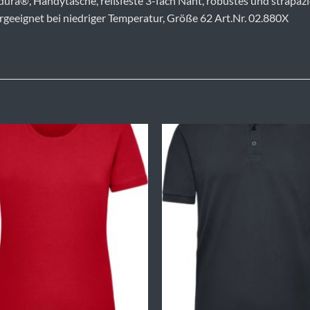
ordura®, Handytasche, reißfeste 3-fach Naht, robustes und strapa
rgeeignet bei niedriger Temperatur, Größe 62 Art.Nr. 02.880X