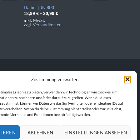
Daiber | JN 803
–
18,99
€
20,99
€
inkl. MwSt.
zzgl.
Versandkosten
Zustimmung verwalten
personalisierte
en Produkt. Gemeinsam
ptimales Erlebnis zu bieten, verwenden wir Technologien wie Cookies, um
ationen zu speichern und/oder darauf zuzugreifen. Wenn du diesen
 zustimmst, können wir Daten wie das Surfverhalten oder eindeutige IDs auf
te verarbeiten. Wenn du deine Zustimmung nicht erteilst oder zurückziehst,
immte Merkmale und Funktionen beeinträchtigt werden.
TIEREN
ABLEHNEN
EINSTELLUNGEN ANSEHEN