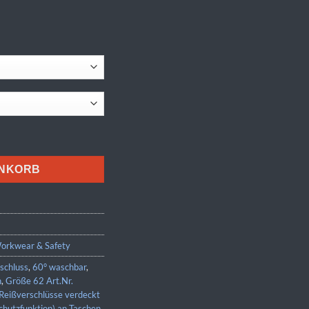
ENKORB
orkwear & Safety
schluss
,
60° waschbar
,
n
,
Größe 62 Art.Nr.
Reißverschlüsse verdeckt
chutzfunktion) an Taschen
,