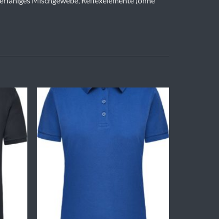
zierfähiges Mischgewebe, Reflexelemente (ohne