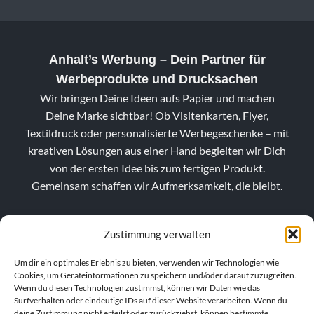
Anhalt’s Werbung
– Dein Partner für
Werbeprodukte und Drucksachen
Wir bringen Deine Ideen aufs Papier und machen
Deine Marke sichtbar! Ob Visitenkarten, Flyer,
Textildruck oder personalisierte Werbegeschenke – mit
kreativen Lösungen aus einer Hand begleiten wir Dich
von der ersten Idee bis zum fertigen Produkt.
Gemeinsam schaffen wir Aufmerksamkeit, die bleibt.
Zustimmung verwalten
Um dir ein optimales Erlebnis zu bieten, verwenden wir Technologien wie
Cookies, um Geräteinformationen zu speichern und/oder darauf zuzugreifen.
Wenn du diesen Technologien zustimmst, können wir Daten wie das
Surfverhalten oder eindeutige IDs auf dieser Website verarbeiten. Wenn du
deine Zustimmung nicht erteilst oder zurückziehst, können bestimmte