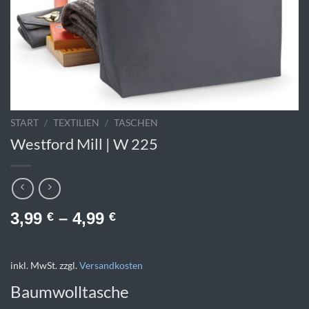
START
/
TEXTILIEN
/
TASCHEN
Westford Mill | W 225
3,99
–
4,99
€
€
inkl. MwSt.
zzgl.
Versandkosten
Baumwolltasche