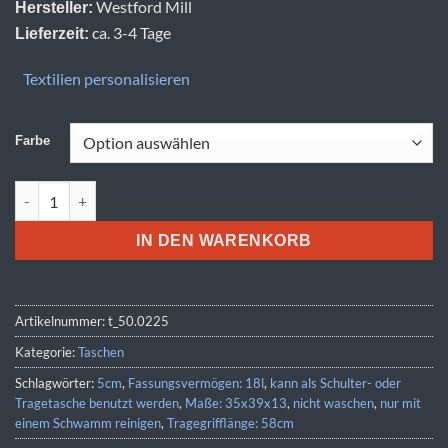
Westford Mill
Hersteller:
ca. 3-4 Tage
Lieferzeit:
Textilien personalisieren
Farbe
Westford Mill | W 225 Menge
IN DEN WARENKORB
Artikelnummer:
t_50.0225
Kategorie:
Taschen
Schlagwörter:
5cm
,
Fassungsvermögen: 18l
,
kann als Schulter- oder
Tragetasche benutzt werden
,
Maße: 35x39x13
,
nicht waschen
,
nur mit
einem Schwamm reinigen
,
Tragegrifflänge: 58cm