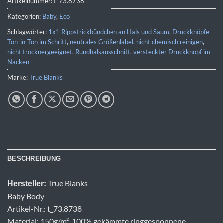
Artikelnummer:
t_73.8738
Kategorien:
Baby
,
Eco
Schlagwörter:
1x1 Rippstrickbündchen an Hals und Saum
,
Druckknöpfe
Ton-in-Ton im Schritt
,
neutrales Größenlabel
,
nicht chemisch reinigen
,
nicht trocknergeeignet
,
Rundhalsausschnitt
,
versteckter Druckknopf im
Nacken
Marke:
True Blanks
BESCHREIBUNG
True Blanks
Hersteller:
Baby Body
Artikel-Nr.: t_73.8738
Material: 150g/m², 100% gekämmte ringgesponnene