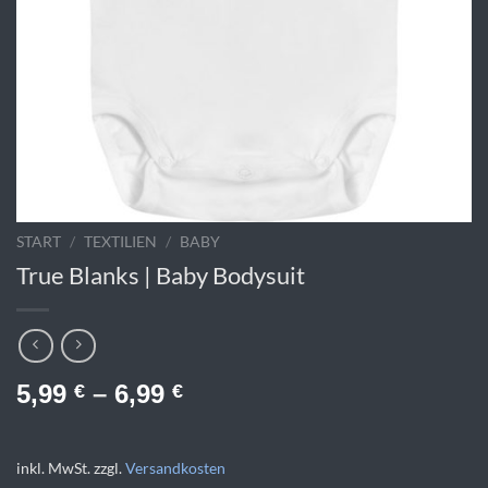
START
/
TEXTILIEN
/
BABY
True Blanks | Baby Bodysuit
5,99
–
6,99
€
€
inkl. MwSt.
zzgl.
Versandkosten