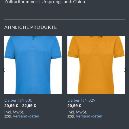
Zolltarifnummer: | Ursprungsland: China
ÄHNLICHE PRODUKTE
Daiber | JN 830
Daiber | JN 829
–
20,99
€
22,99
€
20,99
€
inkl. MwSt.
inkl. MwSt.
zzgl.
Versandkosten
zzgl.
Versandkosten