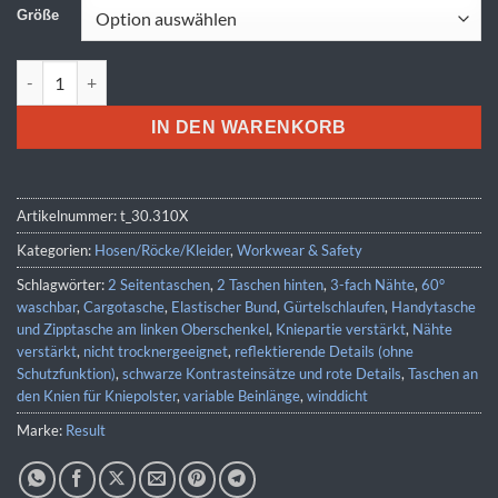
Größe
Result Work-Guard | R 310X Menge
IN DEN WARENKORB
Artikelnummer:
t_30.310X
Kategorien:
Hosen/Röcke/Kleider
,
Workwear & Safety
Schlagwörter:
2 Seitentaschen
,
2 Taschen hinten
,
3-fach Nähte
,
60°
waschbar
,
Cargotasche
,
Elastischer Bund
,
Gürtelschlaufen
,
Handytasche
und Zipptasche am linken Oberschenkel
,
Kniepartie verstärkt
,
Nähte
verstärkt
,
nicht trocknergeeignet
,
reflektierende Details (ohne
Schutzfunktion)
,
schwarze Kontrasteinsätze und rote Details
,
Taschen an
den Knien für Kniepolster
,
variable Beinlänge
,
winddicht
Marke:
Result