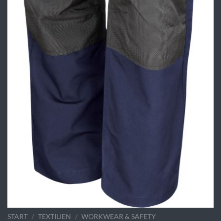
START
/
TEXTILIEN
/
WORKWEAR & SAFETY