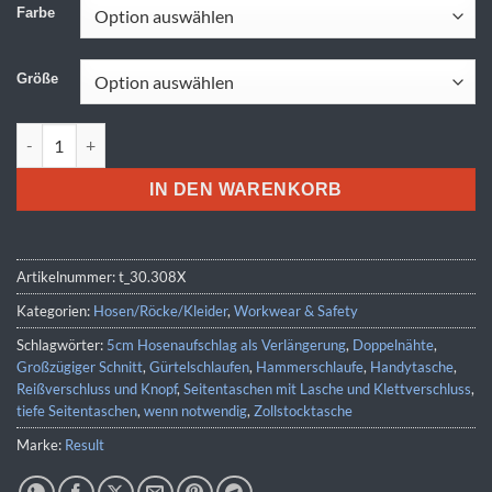
Farbe
Größe
Result Work-Guard | R 308M Menge
IN DEN WARENKORB
Artikelnummer:
t_30.308X
Kategorien:
Hosen/Röcke/Kleider
,
Workwear & Safety
Schlagwörter:
5cm Hosenaufschlag als Verlängerung
,
Doppelnähte
,
Großzügiger Schnitt
,
Gürtelschlaufen
,
Hammerschlaufe
,
Handytasche
,
Reißverschluss und Knopf
,
Seitentaschen mit Lasche und Klettverschluss
,
tiefe Seitentaschen
,
wenn notwendig
,
Zollstocktasche
Marke:
Result