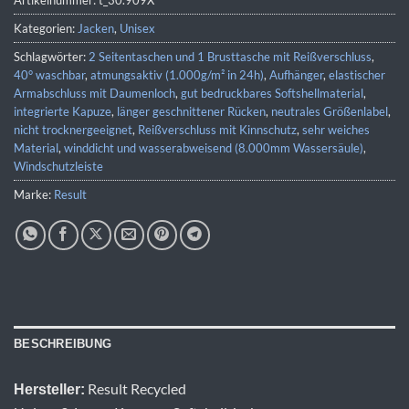
Artikelnummer:
t_30.909X
Kategorien:
Jacken
,
Unisex
Schlagwörter:
2 Seitentaschen und 1 Brusttasche mit Reißverschluss
,
40° waschbar
,
atmungsaktiv (1.000g/m² in 24h)
,
Aufhänger
,
elastischer
Armabschluss mit Daumenloch
,
gut bedruckbares Softshellmaterial
,
integrierte Kapuze
,
länger geschnittener Rücken
,
neutrales Größenlabel
,
nicht trocknergeeignet
,
Reißverschluss mit Kinnschutz
,
sehr weiches
Material
,
winddicht und wasserabweisend (8.000mm Wassersäule)
,
Windschutzleiste
Marke:
Result
BESCHREIBUNG
Result Recycled
Hersteller: