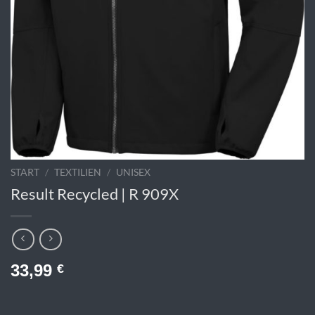
START
/
TEXTILIEN
/
UNISEX
Result Recycled | R 909X
33,99
€