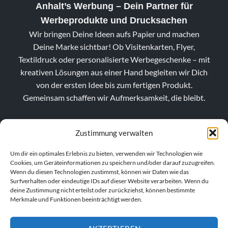
Anhalt’s Werbung
– Dein Partner für
Werbeprodukte und Drucksachen
Wir bringen Deine Ideen aufs Papier und machen
Deine Marke sichtbar! Ob Visitenkarten, Flyer,
Textildruck oder personalisierte Werbegeschenke – mit
kreativen Lösungen aus einer Hand begleiten wir Dich
von der ersten Idee bis zum fertigen Produkt.
Gemeinsam schaffen wir Aufmerksamkeit, die bleibt.
Zustimmung verwalten
Um dir ein optimales Erlebnis zu bieten, verwenden wir Technologien wie
Cookies, um Geräteinformationen zu speichern und/oder darauf zuzugreifen.
Wenn du diesen Technologien zustimmst, können wir Daten wie das
Surfverhalten oder eindeutige IDs auf dieser Website verarbeiten. Wenn du
deine Zustimmung nicht erteilst oder zurückziehst, können bestimmte
Merkmale und Funktionen beeinträchtigt werden.