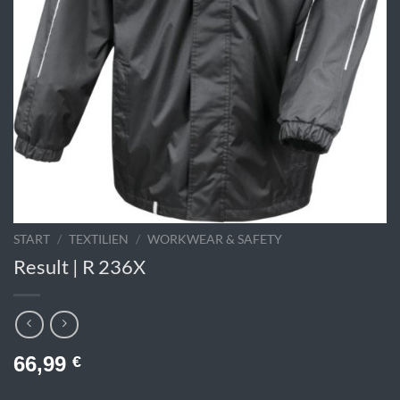
START
/
TEXTILIEN
/
WORKWEAR & SAFETY
Result | R 236X
66,99
€