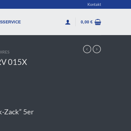
Kontakt
SSERVICE
0,00
€
IRES
 RV 015X
k-Zack” 5er