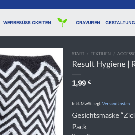
WERBESÜSSIGKEITEN
GRAVUREN
GESTALTUNG
START
/
TEXTILIEN
/
ACCESSO
Result Hygiene |
1,99
€
inkl. MwSt.
zzgl.
Versandkosten
Gesichtsmaske “Zic
Pack