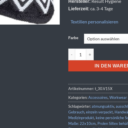
Result Hygiene
Hersteller:
ca. 3-4 Tage
Lieferzeit:
Textilien personalisieren
Farbe
Result Hygiene | RV 015X Men
IN DEN WAR
Artikelnummer:
t_30.V15X
Kategorien:
Accessoires
,
Workwear 
Schlagwörter:
atmungsaktiv
,
ausschl
Gebrauch
,
einzeln verpackt
,
Handwä
Medizinprodukt
,
keine persönliche 
Maße: 22x10cm
,
Prolen Siltex behäl