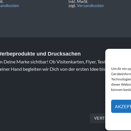
t.
inkl. MwSt.
sandkosten
zzgl.
Versandkosten
 Werbeprodukte und Drucksachen
 Deine Marke sichtbar! Ob Visitenkarten, Flyer, Textildruck oder 
iner Hand begleiten wir Dich von der ersten Idee bis zum fertig
Um dir ein o
Geräteinform
Technologien
dieser Websi
können best
AKZEP
VERTRAG WIDERR