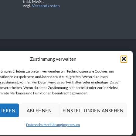
inkl. MwSt.
zzgl.
Versandkosten
Zustimmung verwalten
personalisierte
en Produkt. Gemeinsam
ptimales Erlebnis zu bieten, verwenden wir Technologien wie Cookies, um
ationen zu speichern und/oder darauf zuzugreifen. Wenn du diesen
 zustimmst, können wir Daten wie das Surfverhalten oder eindeutige IDs auf
te verarbeiten. Wenn du deine Zustimmung nicht erteilst oder zurückziehst,
immte Merkmale und Funktionen beeinträchtigt werden.
TIEREN
ABLEHNEN
EINSTELLUNGEN ANSEHEN
UFEN
Datenschutzerklärung
Impressum