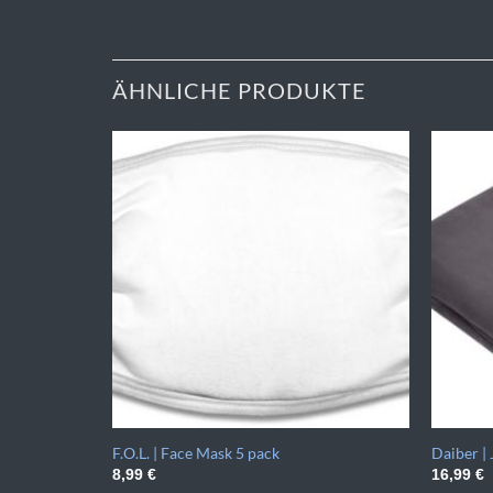
ÄHNLICHE PRODUKTE
F.O.L. | Face Mask 5 pack
Daiber |
8,99
€
16,99
€