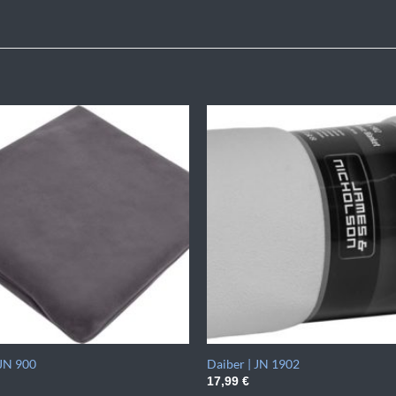
 JN 900
Daiber | JN 1902
17,99
€