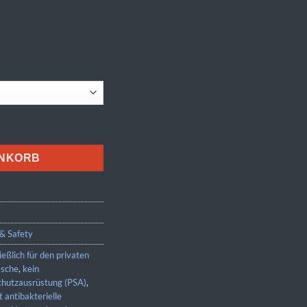
ge
ENKORB
& Safety
ießlich für den privaten
sche
,
kein
Schutzausrüstung (PSA)
,
t antibakterielle