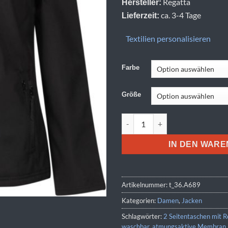
Regatta
Hersteller:
ca. 3-4 Tage
Lieferzeit:
Textilien personalisieren
Farbe
Größe
Regatta | TRA 689 Menge
IN DEN WAR
Artikelnummer:
t_36.A689
Kategorien:
Damen
,
Jacken
Schlagwörter:
2 Seitentaschen mit R
waschbar
,
atmungsaktive Membran