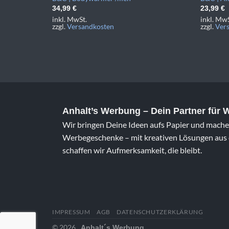
34,99
€
23,99
€
inkl. MwSt.
inkl. MwS
zzgl.
Versandkosten
zzgl.
Ver
Anhalt’s Werbung
– Dein Partner für
Wir bringen Deine Ideen aufs Papier und machen
Werbegeschenke – mit kreativen Lösungen aus e
schaffen wir Aufmerksamkeit, die bleibt.
IMPRESSUM
AGB
DATENSCHUTZERKLÄRUNG
© 2026
Anhalt´s Werbung