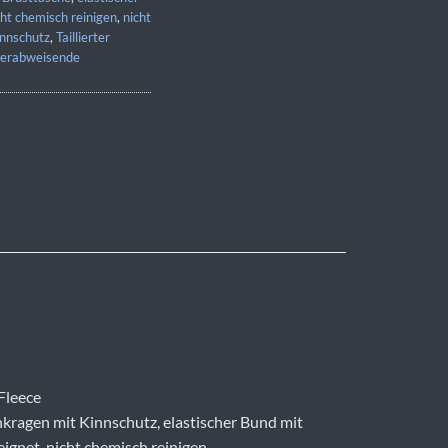
cht chemisch reinigen
,
nicht
innschutz
,
Taillierter
erabweisende
Fleece
kragen mit Kinnschutz, elastischer Bund mit
eignet, nicht chemisch reinigen