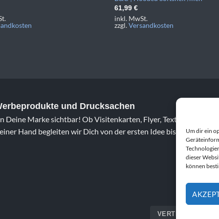
61,99
€
t.
inkl. MwSt.
sandkosten
zzgl.
Versandkosten
 Werbeprodukte und Drucksachen
 Deine Marke sichtbar! Ob Visitenkarten, Flyer, Textildruck oder 
iner Hand begleiten wir Dich von der ersten Idee bis zum fertig
Um dir ein o
Geräteinform
Technologien
dieser Websi
können best
AKZEP
VERTRAG WIDERR