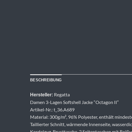
BESCHREIBUNG
Regatta
Hersteller:
Damen 3-Lagen Softshell Jacke “Octagon II”
Artikel-Nr.: t_36.A689
Material: 300g/m², 96% Polyester, enthält mindeste
Taillierter Schnitt, wärmende Innenseite, wasser
Kordelzug, Brusttasche, 2 Seitentaschen mit Reißve