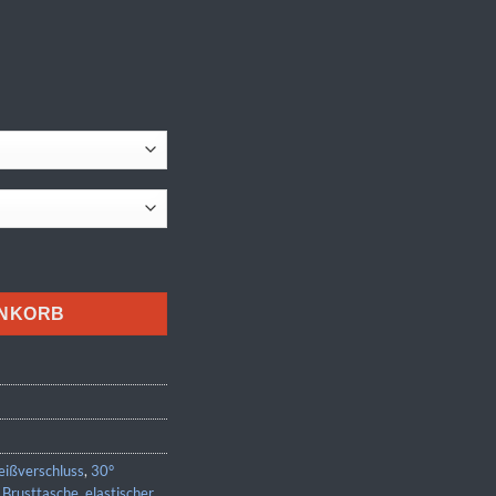
ENKORB
eißverschluss
,
30°
,
Brusttasche
,
elastischer