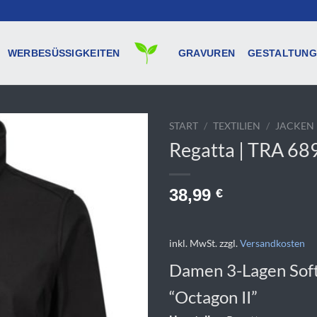
WERBESÜSSIGKEITEN
GRAVUREN
GESTALTUNG
START
/
TEXTILIEN
/
JACKEN
Regatta | TRA 68
38,99
€
inkl. MwSt.
zzgl.
Versandkosten
Damen 3-Lagen Soft
“Octagon II”