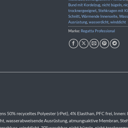
Bund mit Kordelzug
,
nicht bügeln
,
ni
trocknergeeignet
,
Stehkragen mit K
Schnitt
,
Wärmende Innenseite
,
Wass
Ausrüstung
,
wasserdicht
,
winddicht
Marke:
Regatta Professional
ns 50% recyceltes Polyester (rPet), 4% Elasthan, PFC frei, Innen: 
dicht, wasserabweisende Ausrüstung, atmungsaktive Membran, Steh
rschluss, winddicht, 30° waschbar, nicht bügeln, nicht trocknerge