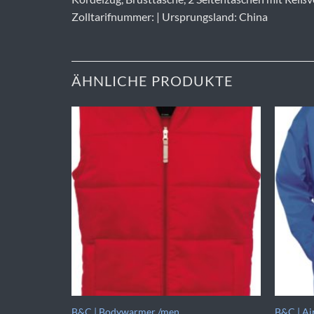
Zolltarifnummer: | Ursprungsland: China
ÄHNLICHE PRODUKTE
en
B&C | Bodywarmer /men
B&C | Ai