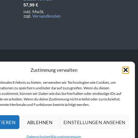
57,99
€
inkl. MwSt.
zzgl.
Versandkosten
Zustimmung verwalten
personalisierte
en Produkt. Gemeinsam
ptimales Erlebnis zu bieten, verwenden wir Technologien wie Cookies, um
ationen zu speichern und/oder darauf zuzugreifen. Wenn du diesen
 zustimmst, können wir Daten wie das Surfverhalten oder eindeutige IDs auf
te verarbeiten. Wenn du deine Zustimmung nicht erteilst oder zurückziehst,
immte Merkmale und Funktionen beeinträchtigt werden.
TIEREN
ABLEHNEN
EINSTELLUNGEN ANSEHEN
UFEN
Datenschutzerklärung
Impressum