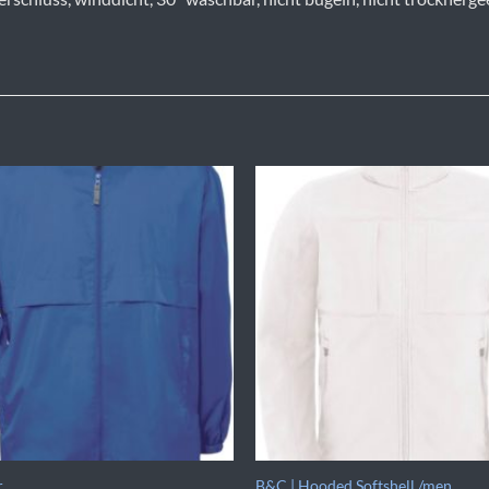
r
B&C | Hooded Softshell /men