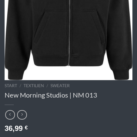
START
/
TEXTILIEN
/
SWEATER
New Morning Studios | NM 013
36,99
€