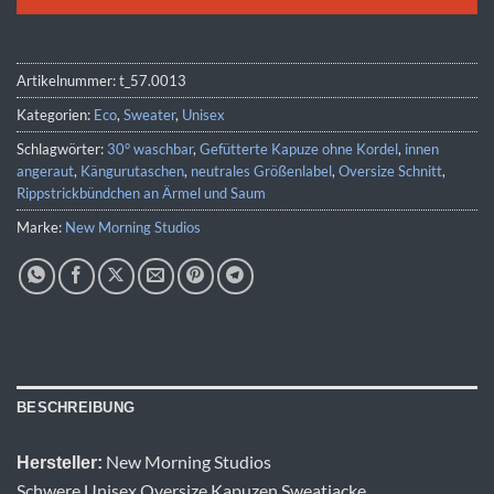
Artikelnummer:
t_57.0013
Kategorien:
Eco
,
Sweater
,
Unisex
Schlagwörter:
30° waschbar
,
Gefütterte Kapuze ohne Kordel
,
innen
angeraut
,
Kängurutaschen
,
neutrales Größenlabel
,
Oversize Schnitt
,
Rippstrickbündchen an Ärmel und Saum
Marke:
New Morning Studios
BESCHREIBUNG
New Morning Studios
Hersteller:
Schwere Unisex Oversize Kapuzen Sweatjacke