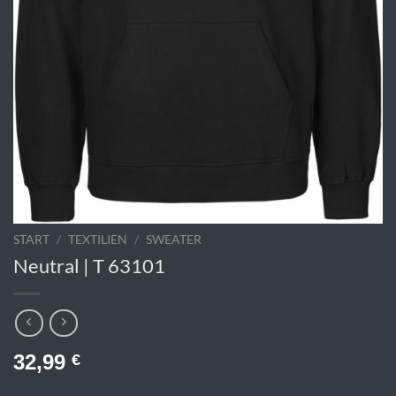
START
/
TEXTILIEN
/
SWEATER
Neutral | T 63101
32,99
€