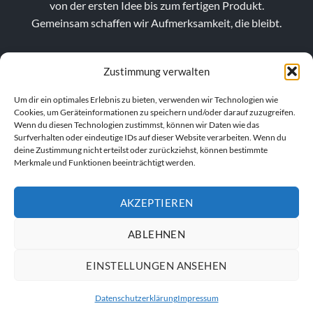
von der ersten Idee bis zum fertigen Produkt.
Gemeinsam schaffen wir Aufmerksamkeit, die bleibt.
Zustimmung verwalten
Um dir ein optimales Erlebnis zu bieten, verwenden wir Technologien wie
Cookies, um Geräteinformationen zu speichern und/oder darauf zuzugreifen.
Wenn du diesen Technologien zustimmst, können wir Daten wie das
Surfverhalten oder eindeutige IDs auf dieser Website verarbeiten. Wenn du
deine Zustimmung nicht erteilst oder zurückziehst, können bestimmte
Merkmale und Funktionen beeinträchtigt werden.
AKZEPTIEREN
VERTRAG WIDERRUFEN
ABLEHNEN
EINSTELLUNGEN ANSEHEN
IMPRESSUM
AGB
DATENSCHUTZERKLÄRUNG
Datenschutzerklärung
Impressum
© 2026
Anhalt´s Werbung