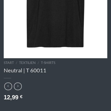
START
/
TEXTILIEN
/
T-SHIRTS
Neutral | T 60011
12,99
€