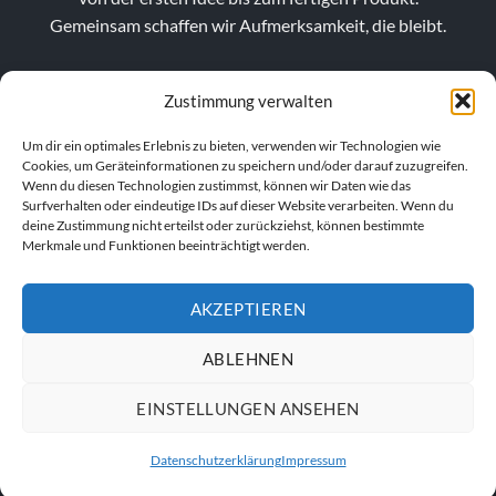
Gemeinsam schaffen wir Aufmerksamkeit, die bleibt.
Zustimmung verwalten
Um dir ein optimales Erlebnis zu bieten, verwenden wir Technologien wie
Cookies, um Geräteinformationen zu speichern und/oder darauf zuzugreifen.
Wenn du diesen Technologien zustimmst, können wir Daten wie das
Surfverhalten oder eindeutige IDs auf dieser Website verarbeiten. Wenn du
deine Zustimmung nicht erteilst oder zurückziehst, können bestimmte
Merkmale und Funktionen beeinträchtigt werden.
AKZEPTIEREN
VERTRAG WIDERRUFEN
ABLEHNEN
EINSTELLUNGEN ANSEHEN
IMPRESSUM
AGB
DATENSCHUTZERKLÄRUNG
Datenschutzerklärung
Impressum
© 2026
Anhalt´s Werbung