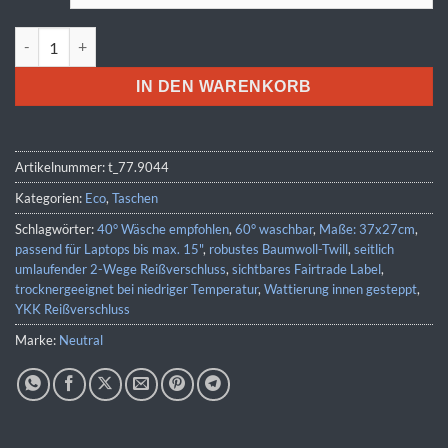
Neutral | O 90044 Menge
IN DEN WARENKORB
Artikelnummer:
t_77.9044
Kategorien:
Eco
,
Taschen
Schlagwörter:
40° Wäsche empfohlen
,
60° waschbar
,
Maße: 37x27cm
,
passend für Laptops bis max. 15"
,
robustes Baumwoll-Twill
,
seitlich
umlaufender 2-Wege Reißverschluss
,
sichtbares Fairtrade Label
,
trocknergeeignet bei niedriger Temperatur
,
Wattierung innen gesteppt
,
YKK Reißverschluss
Marke:
Neutral