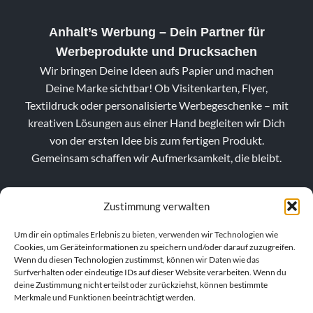
Anhalt’s Werbung
– Dein Partner für
Werbeprodukte und Drucksachen
Wir bringen Deine Ideen aufs Papier und machen
Deine Marke sichtbar! Ob Visitenkarten, Flyer,
Textildruck oder personalisierte Werbegeschenke – mit
kreativen Lösungen aus einer Hand begleiten wir Dich
von der ersten Idee bis zum fertigen Produkt.
Gemeinsam schaffen wir Aufmerksamkeit, die bleibt.
Zustimmung verwalten
Um dir ein optimales Erlebnis zu bieten, verwenden wir Technologien wie
Cookies, um Geräteinformationen zu speichern und/oder darauf zuzugreifen.
Wenn du diesen Technologien zustimmst, können wir Daten wie das
Surfverhalten oder eindeutige IDs auf dieser Website verarbeiten. Wenn du
deine Zustimmung nicht erteilst oder zurückziehst, können bestimmte
Merkmale und Funktionen beeinträchtigt werden.