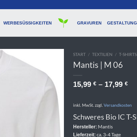
WERBESÜSSIGKEITEN
GRAVUREN
GESTALTUNG
START
/
TEXTILIEN
/
T-SHIRTS
Mantis | M 06
15,99
–
17,99
€
€
inkl. MwSt.
zzgl.
Versandkosten
Schweres Bio IC T-S
Mantis
Hersteller:
ca. 3-4 Tage
Lieferzeit: