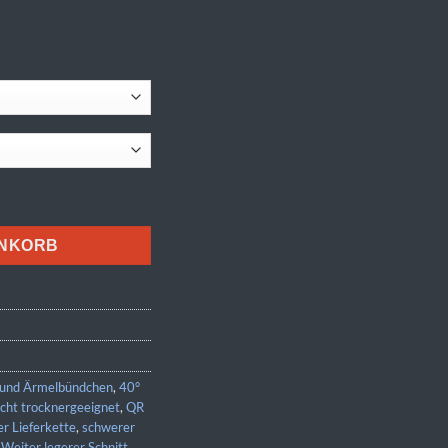
ENKORB
 und Ärmelbündchen
,
40°
icht trocknergeeignet
,
QR
r Lieferkette
,
schwerer
,
Weiter legerer Schnitt