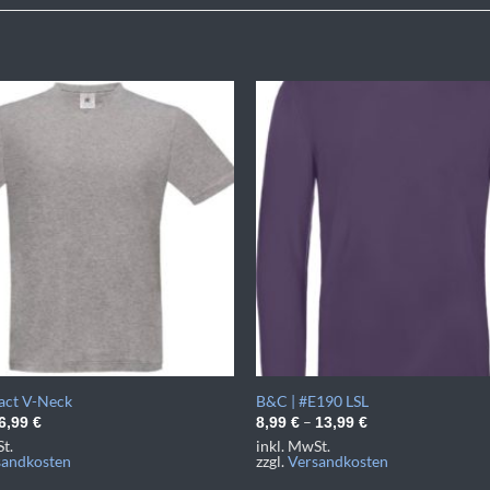
act V-Neck
B&C | #E190 LSL
–
6,99
€
8,99
€
13,99
€
t.
inkl. MwSt.
sandkosten
zzgl.
Versandkosten