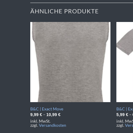
ÄHNLICHE PRODUKTE
IG
B&C | Exact Move
B&C | Ex
–
–
9,99
€
10,99
€
5,99
€
inkl. MwSt.
inkl. MwS
zzgl.
Versandkosten
zzgl.
Ver