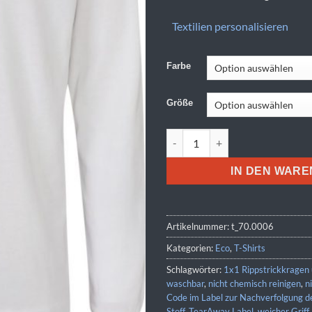
Textilien personalisieren
Farbe
Größe
Mantis | M 06 Menge
IN DEN WAR
Artikelnummer:
t_70.0006
Kategorien:
Eco
,
T-Shirts
Schlagwörter:
1x1 Rippstrickkragen
waschbar
,
nicht chemisch reinigen
,
n
Code im Label zur Nachverfolgung de
Stoff
,
TearAway Label
,
weicher Griff