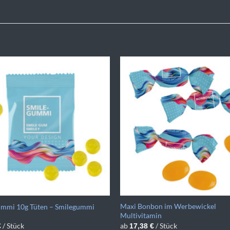
Maxi Bonbon im Werbewickel
ummi 10g Tüten – Smilegummi
Multivitamin
/ Stück
ab
/ Stück
€
17,38
€