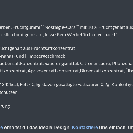
Farben. Fruchtgummi “”Nostalgie-Cars”” mit 10 % Fruchtgehalt au
cklich bunt gemischt, in weißem Werbetütchen verpackt.”
uchtgehalt aus Fruchtsaftkonzentrat
-, Ananas- und Himbeergeschmack
raubensaftkonzentrat, Säuerungsmittel: Citronensäure; Pflanzenaus
aftkonzentrat, Aprikosensaftkonzentrat,Birnensaftkonzentrat, Ü
342kcal; Fett <0,5g; davon gesättigte Fettsäuren 0,2g; Kohlenhyd
schützen.
erung
ce
erhältst du das ideale Design.
Kontaktiere
uns einfach, u