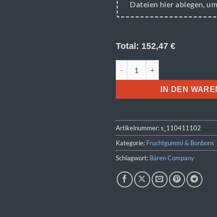
Dateien hier ablegen, u
Total:
152,47
€
Fruchtgummi 10g Tüten - Nost
IN DEN WAR
Artikelnummer:
s_110411102
Kategorie:
Fruchtgummi & Bonbons
Schlagwort:
Bären Company