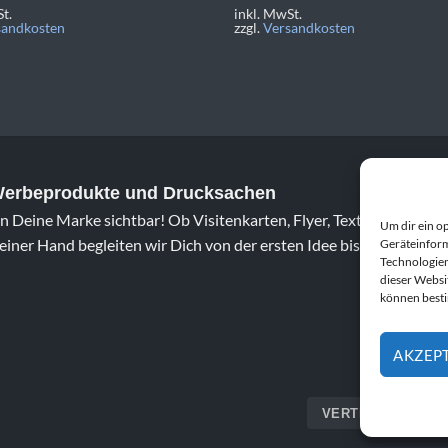
t.
inkl. MwSt.
sandkosten
zzgl.
Versandkosten
 Werbeprodukte und Drucksachen
 Deine Marke sichtbar! Ob Visitenkarten, Flyer, Textildruck oder 
Um dir ein o
iner Hand begleiten wir Dich von der ersten Idee bis zum fertig
Geräteinform
Technologien
dieser Websi
können best
AKZEP
VERTRAG WIDERR