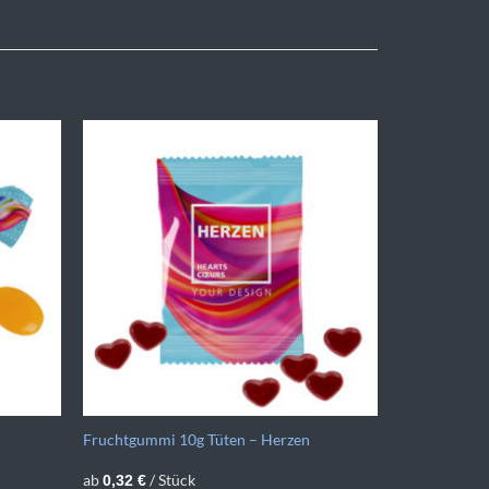
Fruchtgummi 10g Tüten – Herzen
ab
/ Stück
0,32
€