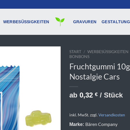
WERBESÜSSIGKEITEN
GRAVUREN
GESTALTUNG
START
/
WERBESÜSSIGKEITEN
BONBONS
Fruchtgummi 10g
Nostalgie Cars
ab
0,32
/ Stück
€
inkl. MwSt.
zzgl.
Versandkosten
Bären Company
Marke: