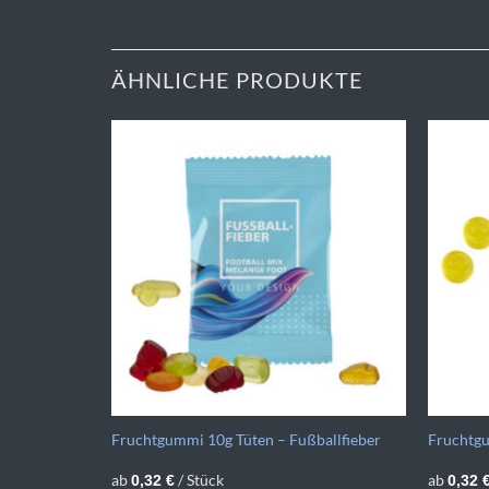
ÄHNLICHE PRODUKTE
an
Fruchtgummi 10g Tüten – Fußballfieber
Fruchtg
ab
/ Stück
ab
0,32
€
0,32