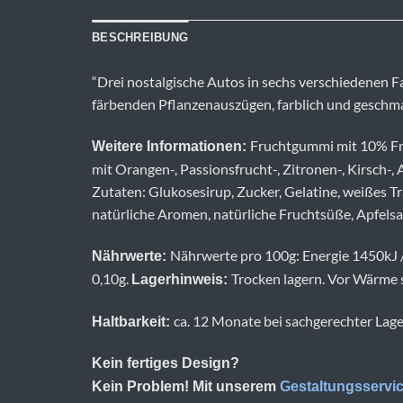
BESCHREIBUNG
“Drei nostalgische Autos in sechs verschiedenen 
färbenden Pflanzenauszügen, farblich und geschma
Fruchtgummi mit 10% Fr
Weitere Informationen:
mit Orangen-, Passionsfrucht-, Zitronen-, Kirsch
Zutaten: Glukosesirup, Zucker, Gelatine, weißes T
natürliche Aromen, natürliche Fruchtsüße, Apfels
Nährwerte pro 100g: Energie 1450kJ / 
Nährwerte:
0,10g.
Trocken lagern. Vor Wärme 
Lagerhinweis:
ca. 12 Monate bei sachgerechter Lag
Haltbarkeit:
Kein fertiges Design?
Kein Problem! Mit unserem
Gestaltungsservi