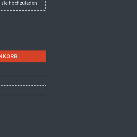
m sie hochzuladen
algie Cars Menge
ENKORB