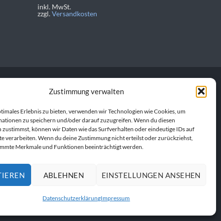
inkl. MwSt.
zzgl.
Versandkosten
Zustimmung verwalten
personalisierte
ptimales Erlebnis zu bieten, verwenden wir Technologien wie Cookies, um
en Produkt. Gemeinsam
ationen zu speichern und/oder darauf zuzugreifen. Wenn du diesen
 zustimmst, können wir Daten wie das Surfverhalten oder eindeutige IDs auf
te verarbeiten. Wenn du deine Zustimmung nicht erteilst oder zurückziehst,
immte Merkmale und Funktionen beeinträchtigt werden.
TIEREN
ABLEHNEN
EINSTELLUNGEN ANSEHEN
Datenschutzerklärung
Impressum
UFEN