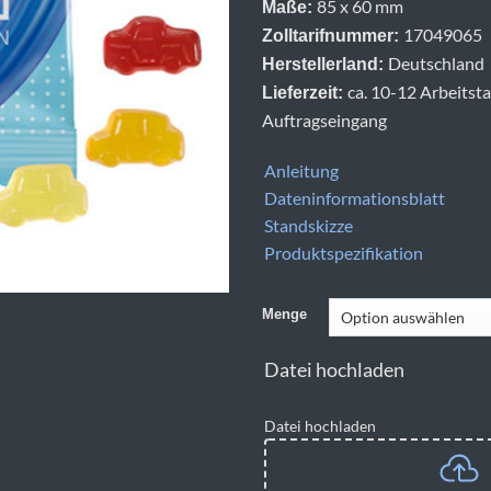
85 x 60 mm
Maße:
17049065
Zolltarifnummer:
Deutschland
Herstellerland:
ca. 10-12 Arbeitst
Lieferzeit:
Auftragseingang
Anleitung
Dateninformationsblatt
Standskizze
Produktspezifikation
Menge
Datei hochladen
Datei hochladen