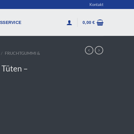
Kontakt
SSERVICE
0,00
€
/
FRUCHTGUMMI &
 Tüten –