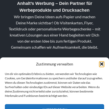
Anhalt’s Werbung
– Dein Partner für
Werbeprodukte und Drucksachen
Wir bringen Deine Ideen aufs Papier und machen
Deine Marke sichtbar! Ob Visitenkarten, Flyer,
Textildruck oder personalisierte Werbegeschenke – mit
kreativen Lösungen aus einer Hand begleiten wir Dich
von der ersten Idee bis zum fertigen Produkt.
Gemeinsam schaffen wir Aufmerksamkeit, die bleibt.
Zustimmung verwalten
Um dir ein optimales Erlebnis zu bieten, verwenden wir Technologien wie
Cookies, um Geräteinformationen zu speichern und/oder darauf zuzugreifen.
Wenn du diesen Technologien zustimmst, können wir Daten wie das
Surfverhalten oder eindeutige IDs auf dieser Website verarbeiten. Wenn du
deine Zustimmung nicht erteilst oder zurückziehst, können bestimmte
Merkmale und Funktionen beeinträchtigt werden.