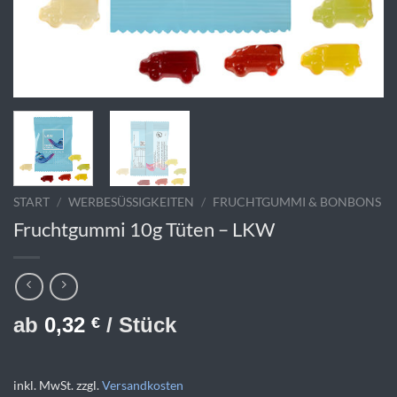
START
/
WERBESÜSSIGKEITEN
/
FRUCHTGUMMI & BONBONS
Fruchtgummi 10g Tüten – LKW
ab
0,32
/ Stück
€
inkl. MwSt.
zzgl.
Versandkosten