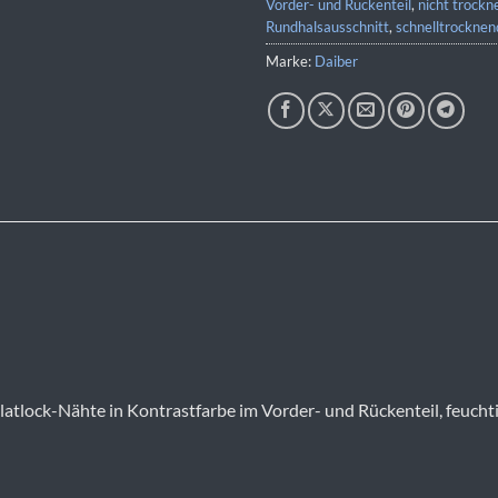
Vorder- und Rückenteil
,
nicht trockn
Rundhalsausschnitt
,
schnelltrocknen
Marke:
Daiber
atlock-Nähte in Kontrastfarbe im Vorder- und Rückenteil, feuchti