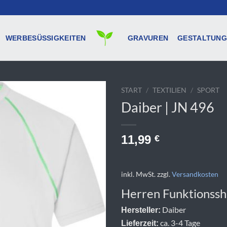
WERBESÜSSIGKEITEN
GRAVUREN
GESTALTUNG
START
/
TEXTILIEN
/
SPORT
Daiber | JN 496
11,99
€
inkl. MwSt.
zzgl.
Versandkosten
Herren Funktionssh
Daiber
Hersteller:
ca. 3-4 Tage
Lieferzeit: