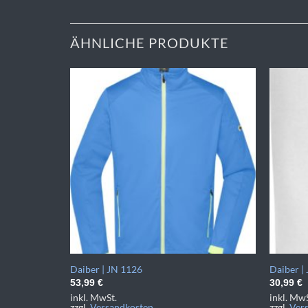
ÄHNLICHE PRODUKTE
Daiber | JN 1126
Daiber |
53,99
€
30,99
€
inkl. MwSt.
inkl. MwS
zzgl.
Versandkosten
zzgl.
Ver