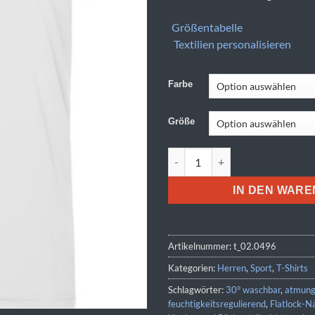
Größentabelle
Textilien personalisieren
Farbe
Größe
Daiber | JN 496 Menge
IN DEN WAR
Artikelnummer:
t_02.0496
Kategorien:
Herren
,
Sport
,
T-Shirts
Schlagwörter:
30° waschbar
,
atmung
feuchtigkeitsregulierend
,
Flatlock-N