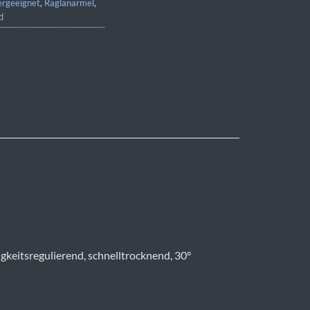
ergeeignet
,
Raglanärmel
,
d
gkeitsregulierend, schnelltrocknend, 30°