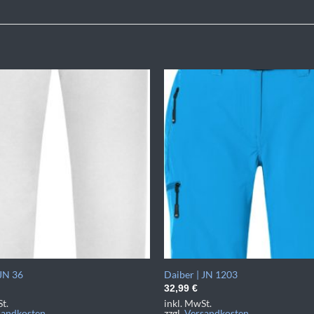
 JN 36
Daiber | JN 1203
32,99
€
t.
inkl. MwSt.
sandkosten
zzgl.
Versandkosten