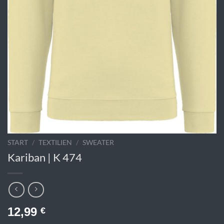
START
/
TEXTILIEN
/
SWEATER
Kariban | K 474
12,99
€