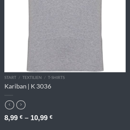
START
/
TEXTILIEN
/
T-SHIRTS
Kariban | K 3036
8,99
–
10,99
€
€