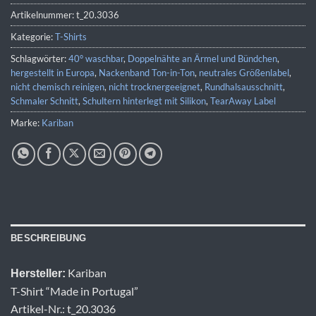
Artikelnummer:
t_20.3036
Kategorie:
T-Shirts
Schlagwörter:
40° waschbar
,
Doppelnähte an Ärmel und Bündchen
,
hergestellt in Europa
,
Nackenband Ton-in-Ton
,
neutrales Größenlabel
,
nicht chemisch reinigen
,
nicht trocknergeeignet
,
Rundhalsausschnitt
,
Schmaler Schnitt
,
Schultern hinterlegt mit Silikon
,
TearAway Label
Marke:
Kariban
BESCHREIBUNG
Kariban
Hersteller:
T-Shirt “Made in Portugal”
Artikel-Nr.: t_20.3036