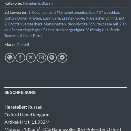
Kategorie:
Hemden & Blusen
Schlagwörter:
1 Knopf auf dem Manschettenaufschlag
,
40° waschbar
,
Button-Down-Kragen
,
Easy Care
,
Ersatzknöpfe
,
Klassischer Schnitt
,
mit
2 Knöpfen verstellbare Manschetten
,
rückwärtige Schulterpasse mit 2 an
den Seiten eingelegten Falten
,
trocknergeeignet
,
V-förmig zulaufende
Tasche auf linker Brust
Marke:
Russell
BESCHREIBUNG
Russell
Hersteller:
Oxford Hemd langarm
Artikel-Nr.: t_11.932M
Material: 135g/m², 70% Baumwolle, 30% Polyester Oxford