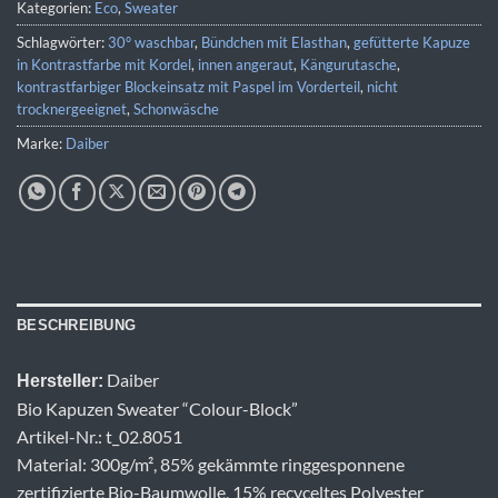
Kategorien:
Eco
,
Sweater
Schlagwörter:
30° waschbar
,
Bündchen mit Elasthan
,
gefütterte Kapuze
in Kontrastfarbe mit Kordel
,
innen angeraut
,
Kängurutasche
,
kontrastfarbiger Blockeinsatz mit Paspel im Vorderteil
,
nicht
trocknergeeignet
,
Schonwäsche
Marke:
Daiber
BESCHREIBUNG
Daiber
Hersteller:
Bio Kapuzen Sweater “Colour-Block”
Artikel-Nr.: t_02.8051
Material: 300g/m², 85% gekämmte ringgesponnene
zertifizierte Bio-Baumwolle, 15% recyceltes Polyester