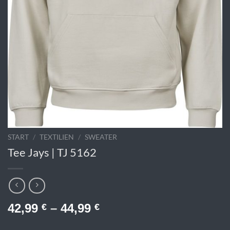
START
/
TEXTILIEN
/
SWEATER
Tee Jays | TJ 5162
42,99
–
44,99
€
€