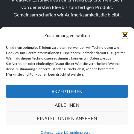
von der ersten Idee bis zum fertigen Produkt.
Gemeinsam schaffen wir Aufmerksamkeit, die bleibt.
Zustimmung verwalten
Um dir ein optimales Erlebnis zu bieten, verwenden wir Technologien wie
Cookies, um Geräteinformationen zu speichern und/oder darauf zuzugreifen.
Wenn du diesen Technologien zustimmst, können wir Daten wie das
Surfverhalten oder eindeutige IDs auf dieser Website verarbeiten. Wenn du
deine Zustimmung nicht erteilst oder zurückziehst, können bestimmte
Merkmale und Funktionen beeinträchtigt werden.
AKZEPTIEREN
VERTRAG WIDERRUFEN
ABLEHNEN
EINSTELLUNGEN ANSEHEN
IMPRESSUM
AGB
DATENSCHUTZERKLÄRUNG
Datenschutzerklärung
Impressum