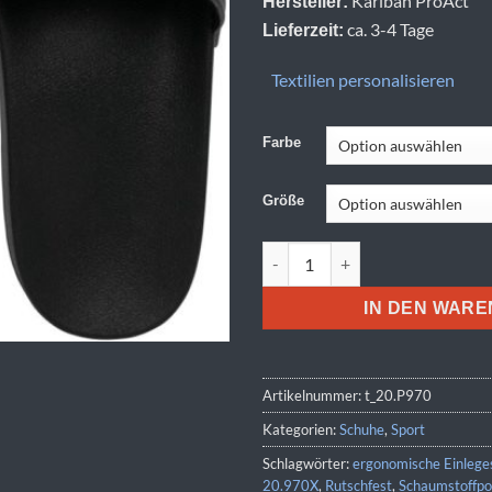
Kariban ProAct
Hersteller:
ca. 3-4 Tage
Lieferzeit:
Textilien personalisieren
Farbe
Größe
Kariban ProAct | PA 970 (35-4
IN DEN WAR
Artikelnummer:
t_20.P970
Kategorien:
Schuhe
,
Sport
Schlagwörter:
ergonomische Einlege
20.970X
,
Rutschfest
,
Schaumstoffpo