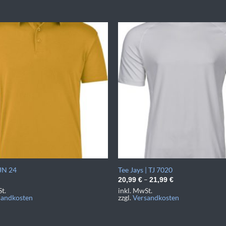
 JN 24
Tee Jays | TJ 7020
–
20,99
€
21,99
€
t.
inkl. MwSt.
sandkosten
zzgl.
Versandkosten