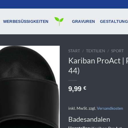
WERBESÜSSIGKEITEN
GRAVUREN
GESTALTUNG
START
/
TEXTILIEN
/
SPORT
Kariban ProAct | 
44)
9,99
€
inkl. MwSt.
zzgl.
Versandkosten
Badesandalen