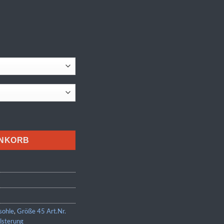
4) Menge
ENKORB
sohle
,
Größe 45 Art.Nr.
lsterung