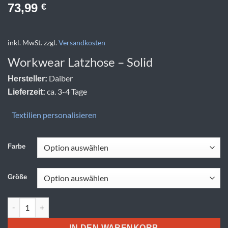
73,99
€
inkl. MwSt.
zzgl.
Versandkosten
Workwear Latzhose – Solid
Daiber
Hersteller:
ca. 3-4 Tage
Lieferzeit:
Textilien personalisieren
Farbe
Größe
Daiber | JN 879 (25-28) Menge
IN DEN WARENKORB