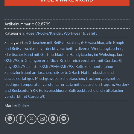
Artikelnummer:
t_02.879S
Kategorien:
Hosen/Röcke/Kleider
,
Workwear & Safety
Schlagwörter:
3 Taschen mit Reißverschluss
,
60° waschbar
,
alle Knöpfe
und Reißverschlüsse verdeckt verarbeitet
,
diverse Werkzeugtaschen
,
Elastischer Bund mit Gürtelschlaufen
,
Handytasche
,
im Webshop: kurz
02.879S
,
in 3 Längen erhältlich
,
Kniebereich verstärkt mit Cordura®
,
lang 02.879L
,
mittel 02.879M/02.879X
,
Reflexelemente (ohne
Schutzfunktion) an Taschen
,
reißfeste 3-fach Naht
,
robustes und
strapazierfähiges Mischgewebe
,
Schubtaschen
,
trocknergeeignet bei
niedriger Temperatur
,
verstellbarer Latz mit elastischen Trägern
,
Vorder-
und Rückseite
,
YKK Reißverschlüsse
,
Zollstocktasche und Stiftefächer
verstärkt mit Cordura®
Marke:
Daiber