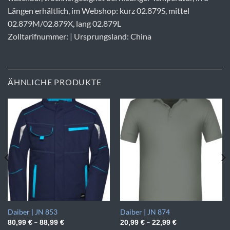
Längen erhältlich, im Webshop: kurz 02.879S, mittel
02.879M/02.879X, lang 02.879L
Zolltarifnummer: | Ursprungsland: China
ÄHNLICHE PRODUKTE
Daiber | JN 853
Daiber | JN 874
–
–
80,99
€
88,99
€
20,99
€
22,99
€