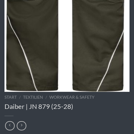
START
/
TEXTILIEN
/
WORKWEAR & SAFETY
Daiber | JN 879 (25-28)