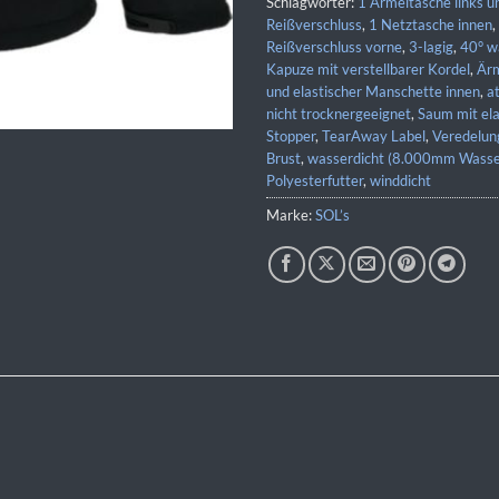
Schlagwörter:
1 Ärmeltasche links u
Reißverschluss
,
1 Netztasche innen
,
Reißverschluss vorne
,
3-lagig
,
40° w
Kapuze mit verstellbarer Kordel
,
Ärm
und elastischer Manschette innen
,
a
nicht trocknergeeignet
,
Saum mit ela
Stopper
,
TearAway Label
,
Veredelun
Brust
,
wasserdicht (8.000mm Wasse
Polyesterfutter
,
winddicht
Marke:
SOL’s