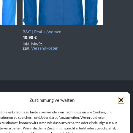
B&C | Real + /women
40,99
€
inkl. MwSt.
zzgl.
Versandkosten
Zustimmung verwalten
personalisierte
en Produkt. Gemeinsam
ptimales Erlebnis zu bieten, verwenden wir Technologien wie Cookies, um
ationen zu speichern und/oder darauf zuzugreifen. Wenn du diesen
 zustimmst, können wir Daten wie das Surfverhalten oder eindeutige IDs auf
te verarbeiten. Wenn du deine Zustimmung nicht erteilst oder zurückziehst,