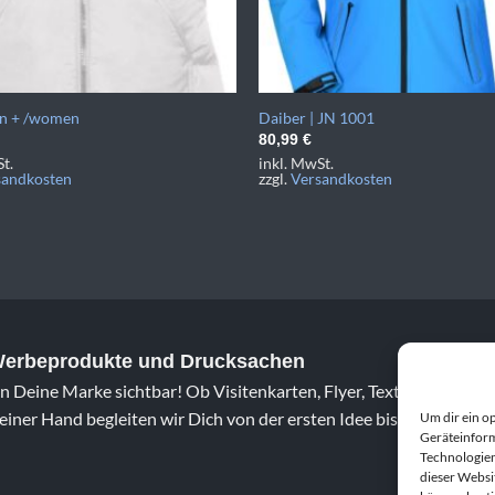
en + /women
Daiber | JN 1001
80,99
€
t.
inkl. MwSt.
sandkosten
zzgl.
Versandkosten
 Werbeprodukte und Drucksachen
 Deine Marke sichtbar! Ob Visitenkarten, Flyer, Textildruck oder 
iner Hand begleiten wir Dich von der ersten Idee bis zum fertig
Um dir ein o
Geräteinform
Technologien
dieser Websi