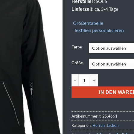
SOL’S
Hersteller:
ca. 3-4 Tage
Lieferzeit:
Größentabelle
Textilien personalisieren
Farbe
Größe
SOL'S | Rock Men Menge
IN DEN WAR
Artikelnummer:
t_25.4661
Kategorien:
Herren
,
Jacken