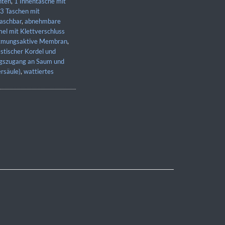
nten
,
1 Innentasche mit
3 Taschen mit
aschbar
,
abnehmbare
el mit Klettverschluss
tmungsaktive Membran
,
stischer Kordel und
gszugang an Saum und
rsäule)
,
wattiertes