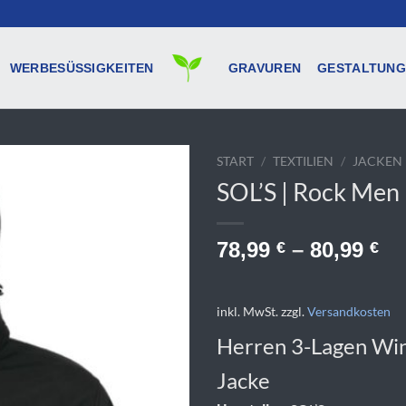
WERBESÜSSIGKEITEN
GRAVUREN
GESTALTUNG
START
/
TEXTILIEN
/
JACKEN
SOL’S | Rock Men
78,99
–
80,99
€
€
inkl. MwSt.
zzgl.
Versandkosten
Herren 3-Lagen Win
Jacke