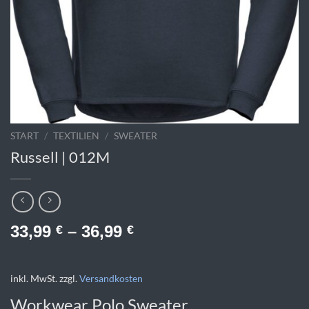
START
/
TEXTILIEN
/
SWEATER
Russell | 012M
33,99
–
36,99
€
€
inkl. MwSt.
zzgl.
Versandkosten
Workwear Polo Sweater