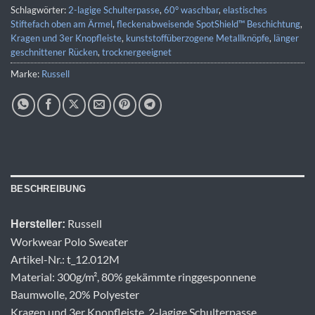
Schlagwörter:
2-lagige Schulterpasse
,
60° waschbar
,
elastisches
Stiftefach oben am Ärmel
,
fleckenabweisende SpotShield™ Beschichtung
,
Kragen und 3er Knopfleiste
,
kunststoffüberzogene Metallknöpfe
,
länger
geschnittener Rücken
,
trocknergeeignet
Marke:
Russell
BESCHREIBUNG
Russell
Hersteller:
Workwear Polo Sweater
Artikel-Nr.: t_12.012M
Material: 300g/m², 80% gekämmte ringgesponnene
Baumwolle, 20% Polyester
Kragen und 3er Knopfleiste, 2-lagige Schulterpasse,