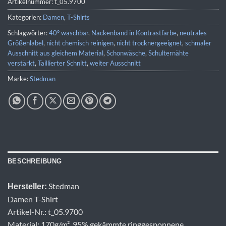
Artikelnummer:
t_05.9700
Kategorien:
Damen
,
T-Shirts
Schlagwörter:
40° waschbar
,
Nackenband in Kontrastfarbe
,
neutrales
Größenlabel
,
nicht chemisch reinigen
,
nicht trocknergeeignet
,
schmaler
Ausschnitt aus gleichem Material
,
Schonwäsche
,
Schulternähte
verstärkt
,
Taillierter Schnitt
,
weiter Ausschnitt
Marke:
Stedman
BESCHREIBUNG
Stedman
Hersteller:
Damen T-Shirt
Artikel-Nr.: t_05.9700
Material: 170g/m², 95% gekämmte ringgesponnene