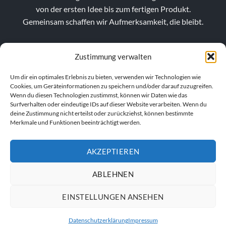
von der ersten Idee bis zum fertigen Produkt.
Gemeinsam schaffen wir Aufmerksamkeit, die bleibt.
Zustimmung verwalten
Um dir ein optimales Erlebnis zu bieten, verwenden wir Technologien wie
Cookies, um Geräteinformationen zu speichern und/oder darauf zuzugreifen.
Wenn du diesen Technologien zustimmst, können wir Daten wie das
Surfverhalten oder eindeutige IDs auf dieser Website verarbeiten. Wenn du
deine Zustimmung nicht erteilst oder zurückziehst, können bestimmte
Merkmale und Funktionen beeinträchtigt werden.
AKZEPTIEREN
VERTRAG WIDERRUFEN
ABLEHNEN
EINSTELLUNGEN ANSEHEN
IMPRESSUM
AGB
DATENSCHUTZERKLÄRUNG
Datenschutzerklärung
Impressum
© 2026
Anhalt´s Werbung