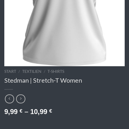
START
/
TEXTILIEN
/
T-SHIRTS
Stedman | Stretch-T Women
9,99
–
10,99
€
€