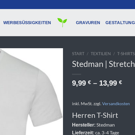
WERBESÜSSIGKEITEN
GRAVUREN
GESTALTUNG
START
/
TEXTILIEN
/
T-SHIRTS
Stedman | Stretch
9,99
–
13,99
€
€
inkl. MwSt.
zzgl.
Versandkosten
Herren T-Shirt
Stedman
Hersteller:
ca. 3-4 Tage
Lieferzeit: