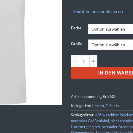
Textilien personalisieren
Farbe
Größe
Stedman | Stretch-T Menge
IN DEN WAR
Artikelnummer:
t_05.9600
Kategorien:
Herren
,
T-Shirts
Schlagwörter:
40° waschbar
,
Nacken
neutrales Größenlabel
,
nicht chemis
trocknergeeignet
,
schmaler Ausschni
Schonwäsche
,
Schulternähte verstär