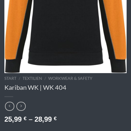
START
/
TEXTILIEN
/
WORKWEAR & SAFETY
Kariban WK | WK 404
25,99
–
28,99
€
€