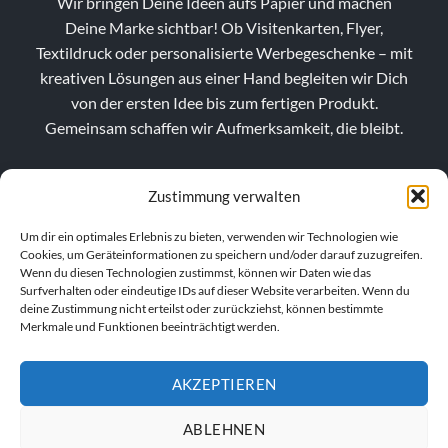
Wir bringen Deine Ideen aufs Papier und machen
Deine Marke sichtbar! Ob Visitenkarten, Flyer,
Textildruck oder personalisierte Werbegeschenke – mit
kreativen Lösungen aus einer Hand begleiten wir Dich
von der ersten Idee bis zum fertigen Produkt.
Gemeinsam schaffen wir Aufmerksamkeit, die bleibt.
Zustimmung verwalten
Um dir ein optimales Erlebnis zu bieten, verwenden wir Technologien wie
Cookies, um Geräteinformationen zu speichern und/oder darauf zuzugreifen.
Wenn du diesen Technologien zustimmst, können wir Daten wie das
Surfverhalten oder eindeutige IDs auf dieser Website verarbeiten. Wenn du
deine Zustimmung nicht erteilst oder zurückziehst, können bestimmte
Merkmale und Funktionen beeinträchtigt werden.
AKZEPTIEREN
VERTRAG WIDERRUFEN
ABLEHNEN