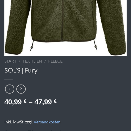
START
/
TEXTILIEN
/
FLEECE
SOL’S | Fury
40,99
–
47,99
€
€
inkl. MwSt.
zzgl.
Versandkosten