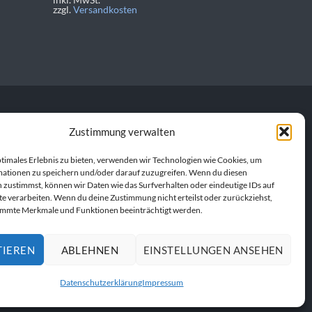
zzgl.
Versandkosten
Zustimmung verwalten
personalisierte
en Produkt. Gemeinsam
ptimales Erlebnis zu bieten, verwenden wir Technologien wie Cookies, um
ationen zu speichern und/oder darauf zuzugreifen. Wenn du diesen
 zustimmst, können wir Daten wie das Surfverhalten oder eindeutige IDs auf
te verarbeiten. Wenn du deine Zustimmung nicht erteilst oder zurückziehst,
immte Merkmale und Funktionen beeinträchtigt werden.
TIEREN
ABLEHNEN
EINSTELLUNGEN ANSEHEN
UFEN
Datenschutzerklärung
Impressum