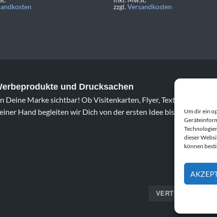
sandkosten
zzgl.
Versandkosten
 Werbeprodukte und Drucksachen
 Deine Marke sichtbar! Ob Visitenkarten, Flyer, Textildruck oder 
iner Hand begleiten wir Dich von der ersten Idee bis zum fertig
Um dir ein o
Geräteinform
Technologien
dieser Websi
können best
AKZEP
VERTRAG WIDERR