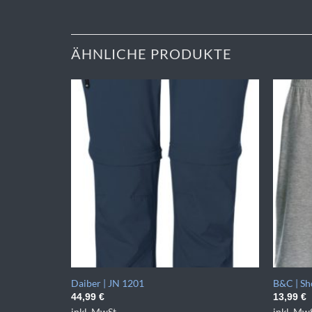
ÄHNLICHE PRODUKTE
Daiber | JN 1201
B&C | Sh
44,99
€
13,99
€
inkl. MwSt.
inkl. MwS