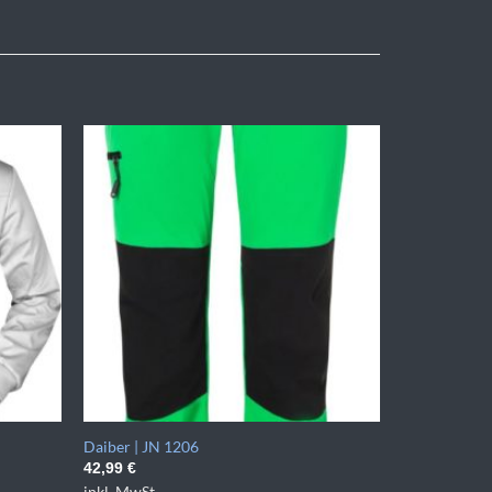
Daiber | JN 1206
42,99
€
inkl. MwSt.