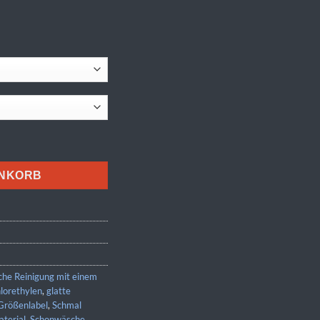
e
ENKORB
che Reinigung mit einem
hlorethylen
,
glatte
Größenlabel
,
Schmal
aterial
,
Schonwäsche
,