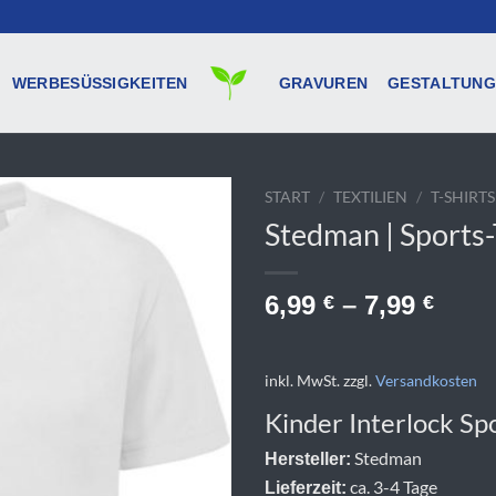
WERBESÜSSIGKEITEN
GRAVUREN
GESTALTUNG
START
/
TEXTILIEN
/
T-SHIRTS
Stedman | Sports-
6,99
–
7,99
€
€
inkl. MwSt.
zzgl.
Versandkosten
Kinder Interlock Spo
Stedman
Hersteller:
ca. 3-4 Tage
Lieferzeit: