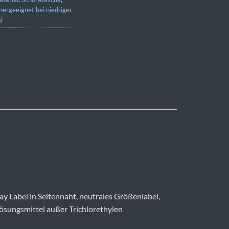
nergeeignet bei niedriger
l
y Label in Seitennaht, neutrales Größenlabel,
ösungsmittel außer Trichlorethylen