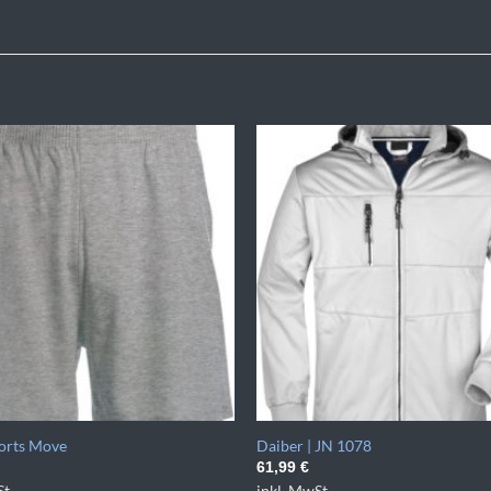
orts Move
Daiber | JN 1078
61,99
€
t.
inkl. MwSt.