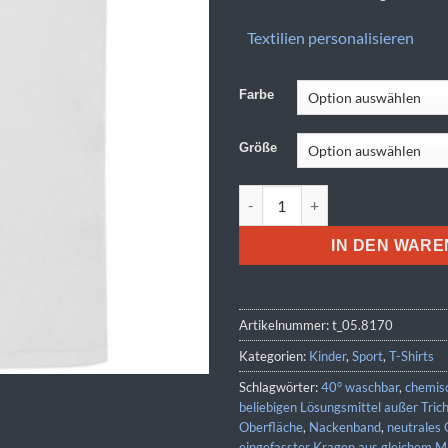
Textilien personalisieren
Farbe
Größe
Stedman | Sports-T Kids Meng
IN DEN WAR
Artikelnummer:
t_05.8170
Kategorien:
Kinder
,
Sport
,
T-Shirts
Schlagwörter:
40° waschbar
,
chemis
beliebigen Lösungsmittel außer Tric
Oberfläche
,
Nackenband
,
neutrales 
eingefasster Kragen aus gleichem M