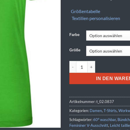
Größentabelle
Textilien personalisieren
Farbe
Größe
Daiber | JN 837 Menge
IN DEN WAR
Artikelnummer:
t_02.0837
Kategorien:
Damen
,
T-Shirts
,
Workwe
Schlagwörter:
60° waschbar
,
Bündch
Femininer V-Ausschnitt
,
Leicht tailli