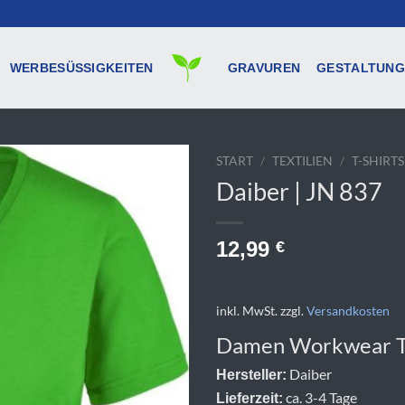
WERBESÜSSIGKEITEN
GRAVUREN
GESTALTUNG
START
/
TEXTILIEN
/
T-SHIRTS
Daiber | JN 837
12,99
€
inkl. MwSt.
zzgl.
Versandkosten
Damen Workwear T-
Daiber
Hersteller:
ca. 3-4 Tage
Lieferzeit: