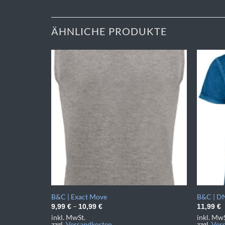
ÄHNLICHE PRODUKTE
B&C | Exact Move
B&C | DN
–
9,99
€
10,99
€
11,99
€
inkl. MwSt.
inkl. MwS
zzgl.
Versandkosten
zzgl.
Ver