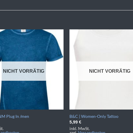
NICHT VORRÄTIG
NICHT VORRÄTIG
M Plug In /men
B&C | Women-Only Tattoo
5,99
€
t.
inkl. MwSt.
sandkosten
zzgl.
Versandkosten