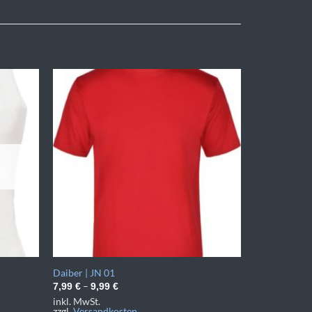
Daiber | JN 01
–
7,99
€
9,99
€
inkl. MwSt.
zzgl.
Versandkosten