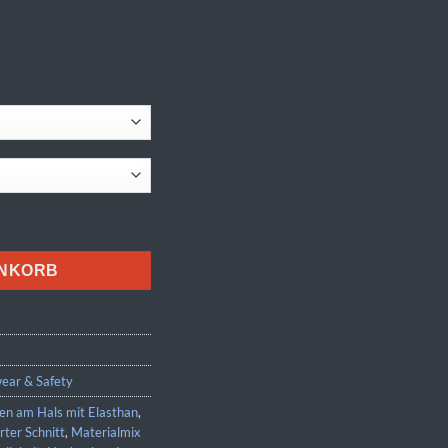
ENKORB
ar & Safety
en am Hals mit Elasthan
,
erter Schnitt
,
Materialmix