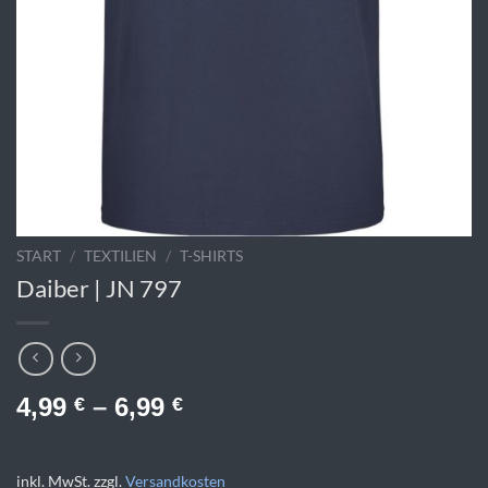
START
/
TEXTILIEN
/
T-SHIRTS
Daiber | JN 797
4,99
–
6,99
€
€
inkl. MwSt.
zzgl.
Versandkosten