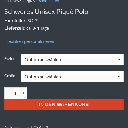
inkl. MwSt.
zzgl.
Versandkosten
Schweres Unisex Piqué Polo
SOL’S
Hersteller:
ca. 3-4 Tage
Lieferzeit:
Textilien personalisieren
Farbe
Größe
SOL'S | Pegase Menge
IN DEN WARENKORB
Artikelnummer:
t_25.4242