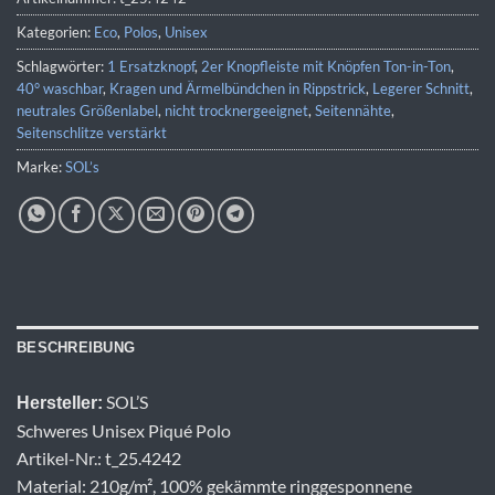
Kategorien:
Eco
,
Polos
,
Unisex
Schlagwörter:
1 Ersatzknopf
,
2er Knopfleiste mit Knöpfen Ton-in-Ton
,
40° waschbar
,
Kragen und Ärmelbündchen in Rippstrick
,
Legerer Schnitt
,
neutrales Größenlabel
,
nicht trocknergeeignet
,
Seitennähte
,
Seitenschlitze verstärkt
Marke:
SOL’s
BESCHREIBUNG
SOL’S
Hersteller:
Schweres Unisex Piqué Polo
Artikel-Nr.: t_25.4242
Material: 210g/m², 100% gekämmte ringgesponnene