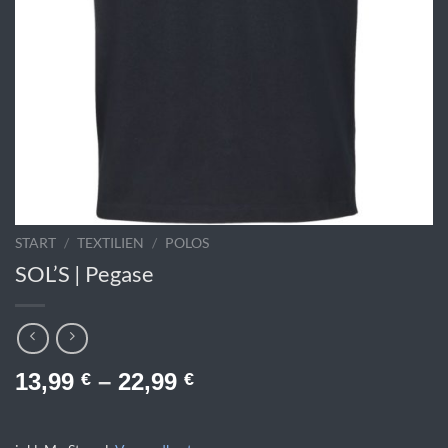
START
/
TEXTILIEN
/
POLOS
SOL’S | Pegase
13,99
–
22,99
€
€