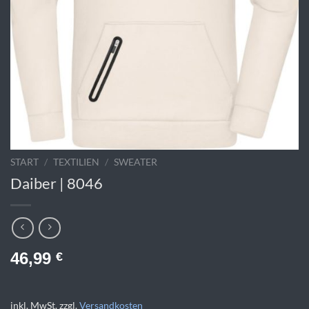
START
/
TEXTILIEN
/
SWEATER
Daiber | 8046
46,99
€
inkl. MwSt.
zzgl.
Versandkosten