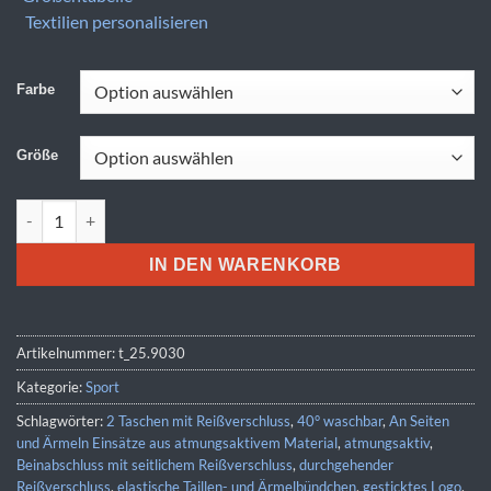
Textilien personalisieren
Farbe
Größe
SOL'S | Camp Nou Menge
IN DEN WARENKORB
Artikelnummer:
t_25.9030
Kategorie:
Sport
Schlagwörter:
2 Taschen mit Reißverschluss
,
40° waschbar
,
An Seiten
und Ärmeln Einsätze aus atmungsaktivem Material
,
atmungsaktiv
,
Beinabschluss mit seitlichem Reißverschluss
,
durchgehender
Reißverschluss
,
elastische Taillen- und Ärmelbündchen
,
gesticktes Logo
,