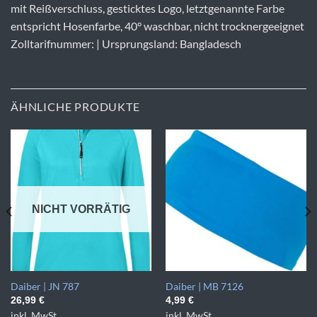
mit Reißverschluss, gesticktes Logo, letztgenannte Farbe
entspricht Hosenfarbe, 40° waschbar, nicht trocknergeeignet
Zolltarifnummer: | Ursprungsland: Bangladesch
ÄHNLICHE PRODUKTE
NICHT VORRÄTIG
Daiber | JN 787
Daiber | MB 7126
26,99
€
4,99
€
inkl. MwSt.
inkl. MwSt.