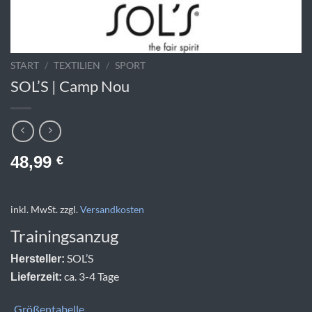
START
/
TEXTILIEN
/
SPORT
SOL’S | Camp Nou
48,99
€
inkl. MwSt.
zzgl.
Versandkosten
Trainingsanzug
SOL’S
Hersteller:
ca. 3-4 Tage
Lieferzeit:
Größentabelle